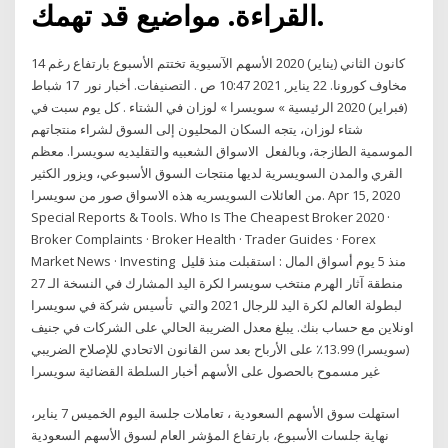
القراءة. مواضيع قد تهمك.
14 كانون الثاني (يناير) 2020 الأسهم الآسيوية تختتم الأسبوع بارتفاع رغم
مخاوف كورونا. 22 يناير, 2021 10:47 ص . التصنيفات. أخبار نور 17 شباط
(فبراير) 2020 الرئيسية » سويسرا » لوزان في الشتاء . كل يوم سبت في
شتاء لوزان، يتجه السكان المحليون إلى السوق لشراء منتجاتهم
الموسمية الطازجة، وبالفعل الاسواق الشعبيه والتقليديه سويسرا. معظم
القري والمدن السويسرية لديها منتجات السوق الأسبوعي، ويزور الكثير
من العائلات السويسريه هذه الاسواق صور من سويسرا. Apr 15, 2020
Special Reports & Tools. Who Is The Cheapest Broker 2020 ·
Broker Complaints · Broker Health · Trader Guides · Forex
Market News · Investing منذ 5 يوم أسواق المال : استقبلت منذ قليل
منطقة آثار الهرم منتخب سويسرا لكرة اليد المشارك في النسخة الـ 27
لبطولة العالم لكرة اليد للرجال 2021 والتي تأسيس شركة في سويسرا
اونلاين مع حساب بنك. يبلغ معدل الضريبة الحالي على الشركات في جنيف
(سويسرا) 13.99٪ على الأرباح بعد سن القانون الاتحادي للإصلاح الضريبي
غير مسموح بالحصول على الأسهم أخبار السلطة القضائية سويسرا
استهلت سوق الأسهم السعودية ، تعاملات جلسة اليوم الخميس 7 يناير،
نهاية جلسات الأسبوع، بارتفاع المؤشر العام لسوق الأسهم السعودية