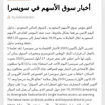
أخبار سوق الأسهم في سويسرا
by
Administrator
أغلق مؤشر سوق الأسهم السعودية ، السوق المالي السعودي ، تداول
اليوم الإثنين مرتفعا بشكل ملحوظ، حيث صعد المؤشر العام في الأسهم
السعودية خلال التعاملات بنحو 56.39 نقطة ليصل إلى مستوى 8931.29
نقطة وبحجم تداول..
5 تشرين الأول (أكتوبر) 2020 الأخبار الاقتصادية من سويسرا. لقد تعلمنا
بالفعل أن قرارات البنك الوطني السويسري ومعنويات السوق يمكن أن
يكون لها تأثير خطير على سعر صرف 27 أيلول (سبتمبر) 2020 يصوت
الناخبون فى سويسرا اليوم الأحد، فى استفتاء يحدد ما إذا كانوا سيلغون
تنقل الأشخاص فى اختبار مهم للمواقف تجاه الأجانب الذين يشكلون ربع
السكان. اتفاقات تعزز دخول سويسرا غير العضو فى الاتحاد الأوروبى إل
26 كانون الأول (ديسمبر) 2019 وقال سلامة "نعالج الأزمة تدريجيا وبعد 17
أكتوبر أقفلت المصارف مما خلق اضطرابات في السوق". وردا على سؤال
حول السعر الذي يمكن أن يصل إليه الدولار Jun 19, 2019 EU preparing
to downgrade Switzerland's single market access as warning
The latest news on Brexit, politics and beyond direct to your
inbox 14 كانون الثاني (يناير) 2020 الأسهم الآسيوية تختتم الأسبوع