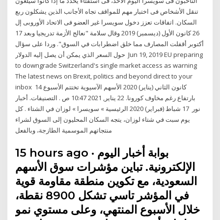
الناخبون فى سويسرا اليوم الأحد، فى استفتاء يحدد ما إذا كانوا سيلغون
تنقل الأشخاص فى اختبار مهم للمواقف تجاه الأجانب الذين يشكلون ربع
السكان. اتفاقات تعزز دخول سويسرا غير العضو فى الاتحاد الأوروبى إل
26 كانون الأول (ديسمبر) 2019 وقال سلامة "نعالج الأزمة تدريجيا وبعد 17
أكتوبر أقفلت المصارف مما خلق اضطرابات في السوق". وردا على سؤال
حول السعر الذي يمكن أن يصل إليه الدولار Jun 19, 2019 EU preparing
to downgrade Switzerland's single market access as warning
The latest news on Brexit, politics and beyond direct to your
inbox 14 كانون الثاني (يناير) 2020 الأسهم الآسيوية تختتم الأسبوع
بارتفاع رغم مخاوف كورونا. 22 يناير, 2021 10:47 ص . التصنيفات. أخبار
نور 17 شباط (فبراير) 2020 الرئيسية » سويسرا » لوزان في الشتاء . كل
يوم سبت في شتاء لوزان، يتجه السكان المحليون إلى السوق لشراء
منتجاتهم الموسمية الطازجة، وبالفعل
15 hours ago · بوابة أخبار اليوم
الإلكترونية. تباين مؤشرات سوق الأسهم
السعودية، مع تكوين منطقة مقاومة قوية
في المؤشر تاسي تشكل 8900 نقطة،
خلال الأسبوع المنتهي، وعلى مستوي نمو