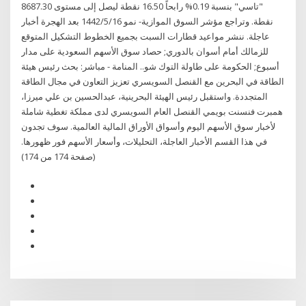
"تاسي" بنسبة 0.19% رابحاً 16.50 نقطة ليصل إلى مستوى 8687.30
نقطة. وتراجع مؤشر السوق الموازية- نمو 16‏‏/5‏‏/1442 بعد الهجرة أخبار
عاجلة. ننشر مواعيد قطارات السبت بجميع الخطوط التشكيل المتوقع
للزمالك أمام أسوان بالدوري; حصاد سوق الأسهم السعودية على مدار
أسبوع; الحكومة على طاولة التوك شو.. المنامة - مباشر: بحث رئيس هيئة
الطاقة في البحرين مع القنصل السويسري تعزيز التعاون في مجال الطاقة
المتجددة. واستقبل رئيس الهيئة البحرينية، عبدالحسين بن علي ميرزا،
همبرت فنسنت بويمي القنصل العام السويسري لدى مملكة تغطية شاملة
لأخبار سوق الأسهم اليوم وأسواق الأوراق المالية العالمية. سوف تجدون
في هذا القسم الأخبار العاجلة، التحليلات، وأسعار الأسهم فور ظهورها.
(صفحة 174 من 174)