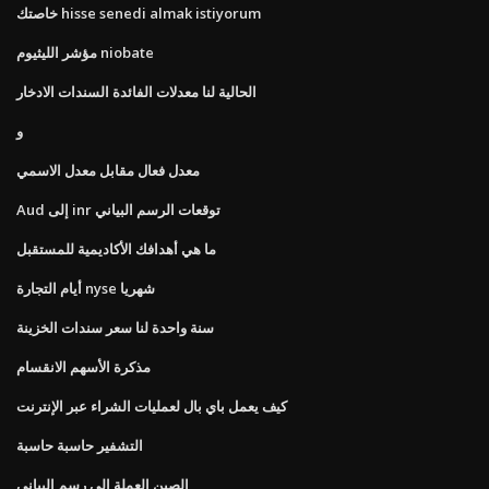
خاصتك hisse senedi almak istiyorum
مؤشر الليثيوم niobate
الحالية لنا معدلات الفائدة السندات الادخار
و
معدل فعال مقابل معدل الاسمي
Aud إلى inr توقعات الرسم البياني
ما هي أهدافك الأكاديمية للمستقبل
أيام التجارة nyse شهريا
سنة واحدة لنا سعر سندات الخزينة
مذكرة الأسهم الانقسام
كيف يعمل باي بال لعمليات الشراء عبر الإنترنت
التشفير حاسبة حاسبة
الصين العملة إلى رسم البياني