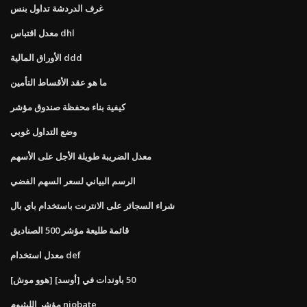
غرف الدردشة تداول بنس
معدل اقتباس dhl
الأوراق المالية ddd
ما هو عقد الأقساط التأمين
كيفية بناء محفظة صندوق مؤشر
وضع التداول غوبي
معدل الضريبة طويلة الأجل على الأسهم
الرسم البياني لسعر السهم الفضي
شراء السجائر على الانترنت باستخدام باي بال
قائمة طليعة مؤشر 500 الصناديق
معدل استخدام def
[هوو موش] 50 باوندات في [أوسد]
مؤشر الليثيوم niobate