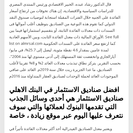
قال الدكتور رشاد عبده، الخبير الاقتصادي ورئيس المنتدى المصري
للدراسات السياسية والاقتصادية، إن هناك تخوفات من ارتفاع أسعار
الفائدة على الجنيه خلال الفترات المقبلة استجابة لتوصيات صندوق النقد
الدولي كما تقوم هذه النوعية من الصناديق بتوظيف أغلب أموالها فى
السندات ذات معدلات الفائدة الثابتة، أو بتقسيم استثماراتها فيما بين
الأوراق المالية ذات معدل الفائدة الثابت، وبين الأسهم العادية. See full
list on almrsal.com كما ارتفع سعر الفائدة على السندات الحكومية
لمدة عامين بمقدار 4.6 نقطة مئوية، ليصل إلى 25.7%، في مايو/
أيارالجاري وانخفضت ثقة المستهلك إلى أدنى مستوى لها منذ 2004"،
بحسب التقرير. يتركز نطاق تبذبذب معدلات العائد 2% و 8% تقريبا لأغلب
الصناديق، ما عدا الجزيرة ريت خلال سنة 2019م. العائد على صافي
الموجودات العائد لحملة الوحدات لصناديق العقار المتداولة منذ 2016م
افضل صناديق الاستثمار في البنك الاهلي
صناديق الاستثمار هي أحدى وسائل الجذب
التي تقدمها البنوك لعملائها والتي سوف
نتعرف عليها اليوم عبر موقع زيادة ، خاصة
ويعتبر معدل الصناديق الفيدرالية أحد أكثر معدلات الفائدة تأثيراً في