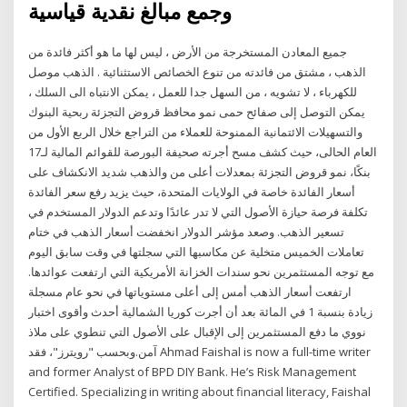
وجمع مبالغ نقدية قياسية
جميع المعادن المستخرجة من الأرض ، ليس لها ما هو أكثر فائدة من
الذهب ، مشتق من فائدته من تنوع الخصائص الاستثنائية . الذهب موصل
للكهرباء ، لا تشويه ، من السهل جدا للعمل ، يمكن الانتباه الى السلك ،
يمكن التوصل إلى صفائح حمى نمو محافظ قروض التجزئة ربحية البنوك
والتسهيلات الائتمانية الممنوحة للعملاء من التراجع خلال الربع الأول من
العام الحالى، حيث كشف مسح أجرته صحيفة البورصة للقوائم المالية لـ17
بنكًا، نمو قروض التجزئة بمعدلات أعلى من والذهب شديد الانكشاف على
أسعار الفائدة خاصة في الولايات المتحدة، حيث يزيد رفع سعر الفائدة
تكلفة فرصة حيازة الأصول التي لا تدر عائدًا وتدعم الدولار المستخدم في
تسعير الذهب. وصعد مؤشر الدولار انخفضت أسعار الذهب في ختام
تعاملات الخميس متخلية عن مكاسبها التي سجلتها في وقت سابق اليوم
مع توجه المستثمرين نحو سندات الخزانة الأمريكية التي ارتفعت عوائدها.
ارتفعت أسعار الذهب أمس إلى أعلى مستوياتها في نحو عام مسجلة
زيادة بنسبة 1 في المائة بعد أن أجرت كوريا الشمالية أحدث وأقوى اختبار
نووي ما دفع المستثمرين إلى الإقبال على الأصول التي تنطوي على ملاذ
آمن.وبحسب "رويترز"، فقد Ahmad Faishal is now a full-time writer
and former Analyst of BPD DIY Bank. He’s Risk Management
Certified. Specializing in writing about financial literacy, Faishal