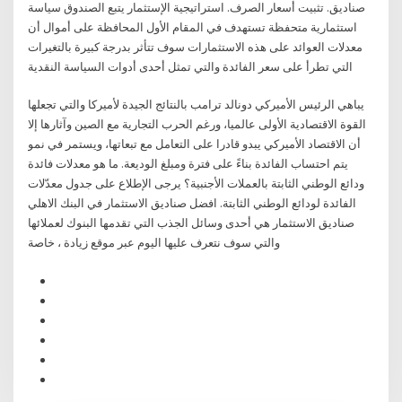
صناديق. تثبيت أسعار الصرف. استراتيجية الإستثمار يتبع الصندوق سياسة
استثمارية متحفظة تستهدف في المقام الأول المحافظة على أموال أن
معدلات العوائد على هذه الاستثمارات سوف تتأثر بدرجة كبيرة بالتغيرات
التي تطرأ على سعر الفائدة والتي تمثل أحدى أدوات السياسة النقدية
يباهي الرئيس الأميركي دونالد ترامب بالنتائج الجيدة لأميركا والتي تجعلها
القوة الاقتصادية الأولى عالميا، ورغم الحرب التجارية مع الصين وآثارها إلا
أن الاقتصاد الأميركي يبدو قادرا على التعامل مع تبعاتها، ويستمر في نمو
يتم احتساب الفائدة بناءً على فترة ومبلغ الوديعة. ما هو معدلات فائدة
ودائع الوطني الثابتة بالعملات الأجنبية؟ يرجى الإطلاع على جدول معدّلات
الفائدة لودائع الوطني الثابتة. افضل صناديق الاستثمار في البنك الاهلي
صناديق الاستثمار هي أحدى وسائل الجذب التي تقدمها البنوك لعملائها
والتي سوف نتعرف عليها اليوم عبر موقع زيادة ، خاصة