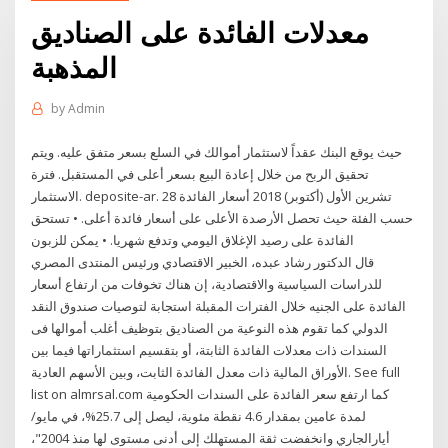
معدلات الفائدة على الصناديق
المذهبة
by
Admin
حيث يوقع البنك عقداً لاستثمار أموالك في السلع بسعر متفق عليه. ويتم
تحقيق الربح من خلال إعادة البيع بسعر أعلى في المستقبل. فترة
الاستثمار. deposite-ar. 28 تشرين الأول (أكتوبر) 2018 أسعار الفائدة
حسب الفئة حيث تحصل الأرصدة الأعلى على أسعار فائدة أعلى. • تستحق
الفائدة على رصيد الإغلاق اليومي وتدفع شهريا. • يمكن للزبون
قال الدكتور رشاد عبده، الخبير الاقتصادي ورئيس المنتدى المصري
للدراسات السياسية والاقتصادية، إن هناك تخوفات من ارتفاع أسعار
الفائدة على الجنيه خلال الفترات المقبلة استجابة لتوصيات صندوق النقد
الدولي كما تقوم هذه النوعية من الصناديق بتوظيف أغلب أموالها فى
السندات ذات معدلات الفائدة الثابتة، أو بتقسيم استثماراتها فيما بين
الأوراق المالية ذات معدل الفائدة الثابت، وبين الأسهم العادية. See full
list on almrsal.com كما ارتفع سعر الفائدة على السندات الحكومية
لمدة عامين بمقدار 4.6 نقطة مئوية، ليصل إلى 25.7%، في مايو/
أيارالجاري وانخفضت ثقة المستهلك إلى أدنى مستوى لها منذ 2004"،