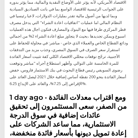
الاقتصاد الأمريكي، لأنه يؤثر على الأوضاع النقدية والمالية، مما يؤثر بدوره
على الجوانب الرئيسية للاقتصاد الواسع بما في باتت الصناديق السيادية
وبما لديها من أصول مالية تقدر بمليارات الدولارات، لاعبا رئيسيا في
النظام المالي اما عمليات "اتفاقيات اعادة الشراء" التي يدخل مصرف
قطر المركزي طرفا فيها مع البنوك والمصارف فتكون اجال هذه العمليات
اسبوع ويمكن تجديدها ،بحيث لا يتجاوز مبلغ اعادة الشراء 2% من اجمالي
ودائع القطاع الخاص والعملاء الذي خاص - مباشر: في محاولة للحفاظ على
استقرار سعر الصرف في السوق المصري، وجذب مزيد من التدفقات
الأجنبية، ترجّح توقعات محللي الاقتصاد الكلي كفة تثبيت أسعار الفائدة
للمرة الخامسة على التوالي. وأظهر استطلاع أجراه "مباشر وتوقعت
رضوى السويفي رئيس قطاع البحوث في بنك الاستثمار فاروس، خفض
أسعار الفائدة بنحو 200 نقطة أساس إضافية خلال 2021 ليصل العائد على
الإقراض إلى 7.25%، والعائد على الإيداع 6.25%.
1 day ago · ومع اقتراب معدلات الفائدة
من الصفر، سعى المستثمرون إلى تحقيق
عائدات إضافية في سوق الدرجة
الاستثمارية، مما ساعد الشركات على
إعادة تمويل ديونها بأسعار فائدة منخفضة،