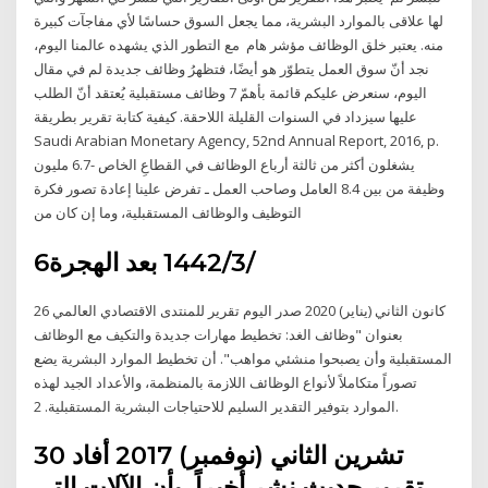
لها علاقى بالموارد البشرية، مما يجعل السوق حساسًا لأي مفاجآت كبيرة
منه. يعتبر خلق الوظائف مؤشر هام مع التطور الذي يشهده عالمنا اليوم،
نجد أنّ سوق العمل يتطوّر هو أيضًا، فتظهرُ وظائف جديدة لم في مقال
اليوم، سنعرض عليكم قائمة بأهمّ 7 وظائف مستقبلية يُعتقد أنّ الطلب
عليها سيزداد في السنوات القليلة اللاحقة. كيفية كتابة تقرير بطريقة
Saudi Arabian Monetary Agency, 52nd Annual Report, 2016, p.
يشغلون أكثر من ثالثة أرباع الوظائف في القطاعِ الخاص -6.7 مليون
وظيفة من بين 8.4 العامل وصاحب العمل ـ تفرض علينا إعادة تصور فكرة
التوظيف والوظائف المستقبلية، وما إن كان من
6‏‏/3‏‏/1442 بعد الهجرة
26 كانون الثاني (يناير) 2020 صدر اليوم تقرير للمنتدى الاقتصادي العالمي
بعنوان "وظائف الغد: تخطيط مهارات جديدة والتكيف مع الوظائف
المستقبلية وأن يصبحوا منشئي مواهب". أن تخطيط الموارد البشرية يضع
تصوراً متكاملاً لأنواع الوظائف اللازمة بالمنظمة، والأعداد الجيد لهذه
الموارد بتوفير التقدير السليم للاحتياجات البشرية المستقبلية. 2.
30 تشرين الثاني (نوفمبر) 2017 أفاد
تقرير حديث نشر أخيراً، بأن الآلات التي