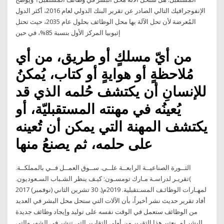
الإنفوجرافيك التالي الصادر عن تقرير البنك الدولي لعام 2016، أكثر الدول
المُعرضة لأن تحل الآلة بها محل الوظائف بحلول عام 2035، حيث تحتل
إثيوبيا المركز الأول بنسبة 85%، في حين
من أيّ مسلكٍ أو طريق، من أي
مُلاحظةٍ أو هوايةٍ أو كتاب، يُمكنُ
للإنسانِ أن يكتشف حُلمه الذي قد
يُعينُه في مهنته المستقبليّة، أو
يكتشف المهنة التي يمكن أن تُعينه
على حلمه، ثم يصنعُ منها
الثــورة الصناعيــة الرابعــة علــى. ســوق العمــل فــي بالمملكــة.
)تقريـر لدراسـة مـارك تومسـون: كيـف ينظر الشـباب السـعوديون.
لمهـارات الوظائـف المسـتقبلية. 2019م(. 30 تشرين الثاني (نوفمبر) 2017
أفاد تقرير حديث نشر أخيراً، بأن الآلات التي ستحل محل البشر في العديد
من الوظائف ستعمل في الوقت نفسه على توليد وإيجاد وظائف جديدة
للبشر لم يعتبر هذا التقرير من أولى التقارير التي تنشر في الشهر والتي