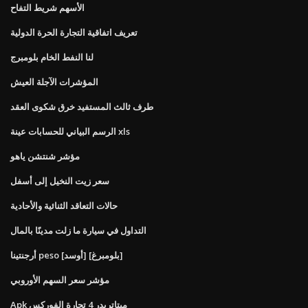
الأسهم شريط التفاح
تعريف اتفاقية التجارة الحرة الدولية
لنا النفط الخام بلومبرج
المؤشرات الآجلة العيش
طرف ثالث المستفيد خرق شكوى العقد
الرسم البياني للحسابات عينة xls
مؤشر شنتشن ياهو
سعر زيت النخيل إلى أسفل
حالات التعاقد الثنائية والأحادية
التداول في سيارة ما زلت مدينًا بالمال
أرجنتينا peso [أوسد] [بلومبرغ]
مؤشر سعر السهم الأوروبي
Apk ميتاتريدر 4 تجارة الفوركس