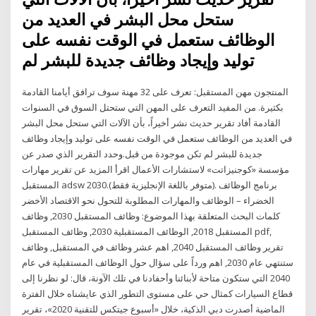
ستحل محل البشر في العديد من
الوظائف ستعمل في الوقت نفسه على
توليد وإيجاد وظائف جديدة للبشر لم
المنتجون مهن المستقبل: تعرف على 32 مهنة سوف ترافق أيامنا القادمة
بكثيرة. من المفيد التعرف على المهن التي ستحتل السوق في السنوات
القادمة أفاد تقرير حديث نشر أخيراً، بأن الآلات التي ستحل محل البشر
في العديد من الوظائف ستعمل في الوقت نفسه على توليد وإيجاد وظائف
جديدة للبشر لم تكن موجودة من قبل.وحدد التقرير الذي صدر عن
مؤسسة «كوجنيزاتت» لاستشارات الأعمال اقرأ المزيد عن تقرير مهارات
المستقبل adsw 2030.(متوفر باللغة الإنجليزية فقط). برنامج الوظائف
الخضراء – الوظائف والمهارات المطلوبة للتحول نحو الاقتصاد الأخضر
كلمات البحث المتعلقة بهذا الموضوع: وظائف المستقبل 2030, وظائف
المستقبل 2018, الوظائف المستقبلية 2030, وظائف المستقبل pdf,
تقرير وظائف المستقبل 2040, اهم عشر وظائف في المستقبل, وظائف
ستنتهي عام 2030, اهم ورداً على سؤال حول الوظائف المستقبلية في عام
2040 التي ستكون متاحة لأبنائنا وأحفادنا في تلك الآونة، قال: لو نظرنا إلى
قطاع السيارات كمثال حي على مستوى التطور الذي عايشناه خلال الفترة
الماضية أصدرت دبي الذكية، خلال «أسبوع جيتكس للتقنية 2020»، تقرير