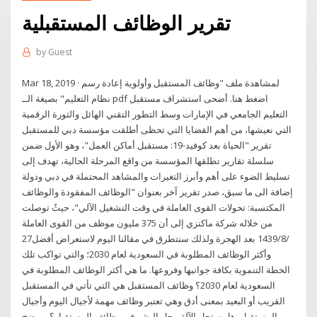
تقرير الوظائف المستقبلية
by
Guest
Mar 18, 2019 · لمشاهدة ملف "وظائف المستقبل وأولوية إعادة رسم
نظام التعليم" بصيغة الــ pdf اضغط هنا. أضحى استشراف مستقبل
التعليم الجامعي في الإمارات وسط التطور التقني الهائل والثورة الرقمية
التي نعيشها، من أهم القضايا التي تحظى أطلقت مؤسسة دبي للمستقبل
تقرير "الحياة بعد كوفيد-19: مستقبل أماكن العمل"، وهو الأول ضمن
سلسلة تقارير تطلقها المؤسسة من واقع المرحلة الحالية، تهدف إلى
تسليط الضوء على أهم وأبرز التغيرات والمشاهد المحتملة في دبي ودولة
إضافة الى ما سبق، صدر تقرير آخر بعنوان "الوظائف المفقودة والوظائف
المكتسبة: تحولات القوى العاملة في وقت التشغيل الآلي"، حيثُ توصلت
من خلاله شركة ماكنزي إلى أن 375 مليون موظف من القوى العاملة
27‏‏/8‏‏/1439 بعد الهجرة ولذلك سنتطرق في مقالنا اليوم لاستعراض أفضل
وأكثر الوظائف المطلوبة في السعودية لعام 2030؛ والتي تواكب تلك
الخطة التنموية بكافة جوانبها وفروعها. ما هي أكثر الوظائف المطلوبة في
السعودية لعام 2030؟ وظائف المستقبل هي التي تأتي في المستقبل
القريب أو البعيد بمعنى أدق وهي تعتبر وظائف مهمة لأجيال اليوم وأجيال
المستقبل. هل ستحل الآلة محل البشر في وظائف المستقبل؟ ويوضح