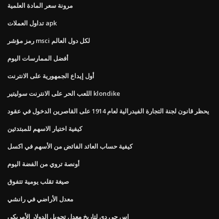
مرونة سعر المادة العلمية
تداول العملات apk
رمز مؤشر msci لكل دول العالم
أفضل الممارسات اليوم
أول إيداع الجمهورية على الانترنت
اللعب الحر على الانترنت سوليتير klondike
يحظر قانون لجنة التجارة الفيدرالية لعام 1914 على القاصرين الدخول في عقود
كيفية اختيار الاسهم للمبتدئين
كيفية حساب العائد الفائض من الأسهم في اكسل
أونصة تروي من الفضة اليوم
صيغة تقلب يومية تتفوق
معدل الأراضي في رانشي
إس جي دي لتاريخ معدل تحويل الدولار الأمريكي