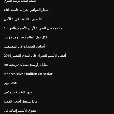
صيغة تقلب يومية تتفوق
Cbk اسعار الفواتير الخزانة حاسبة
لنا سعر الفائدة الخزينة الأمن
ما هو معدل الضريبة لأرباح الأسهم والفوائد؟
رمز مؤشر msci لكل دول العالم
أساس السندات في المستقبل
أفضل الأسهم للشراء على المدى القصير 2019
Inr مقابل [أوسد] معدلات تاريخية
Ishares silver bullion etf sedar
سهم evti
تدور النقدية ديلوكس
ماذا ستفعل أسعار الفضة
تتفوق الأسهم إضافة في