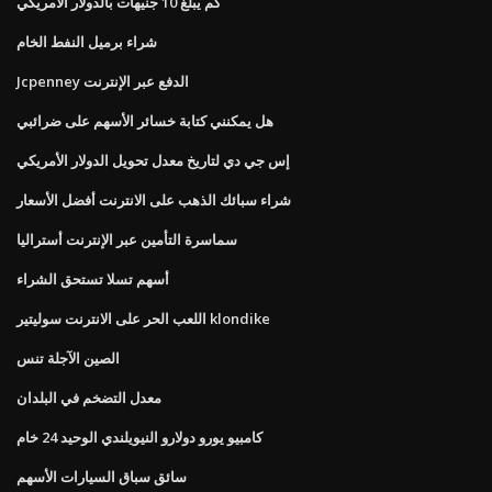
كم يبلغ 10 جنيهات بالدولار الأمريكي
شراء برميل النفط الخام
Jcpenney الدفع عبر الإنترنت
هل يمكنني كتابة خسائر الأسهم على ضرائبي
إس جي دي لتاريخ معدل تحويل الدولار الأمريكي
شراء سبائك الذهب على الانترنت أفضل الأسعار
سماسرة التأمين عبر الإنترنت أستراليا
أسهم تسلا تستحق الشراء
اللعب الحر على الانترنت سوليتير klondike
الصين الآجلة تنس
معدل التضخم في البلدان
كامبيو يورو دولارو النيويلندي الوحيد 24 خام
سائق سباق السيارات الأسهم