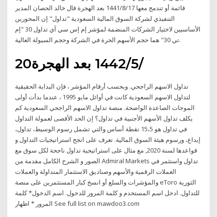
قائمة أو تندمج معها 17‏‏/8‏‏/1441 بعد الهجرة قال خالد الحصان المدير
التنفيذي لشركة السوق المالية السعودية "تداول" إن المحورين
الأساسيين لاختيار الشركات المنضمة لمؤشر إم إس سي آي تداول 30 "إم
تي 30" هما حجم الأسهم الحرة في الشركة وحجم السيولة العالية.
20‏‏/5‏‏/1442 بعد الهجرة
تداول الاسهم الراجحي. وبحسب أرقام المؤشر ، فإن البداية الحقيقية
لتداول الاسهم السعودية كانت في أوائل مايو 1995 ، عندما بدأت أولى
الموجات الصاعدة الواضحة. منصة تداول الاسهم الراجحي السعودية كم
يكلف تداول الأسهم الأجنبية في تداول؟ إن الحد الأقصى لعمولة التداول
في تداول هو 15،5 نقطة أساس والتي تشمل رسوم الوسيط، تداول،
إيداع، ورسوم هيئة السوق المالية. تعرف على انجح استراتيجيات التداول و
قواعدها لسنة 2020, مع مثال على استراتيجية تداول ناجحة لكل سوق مع
الصور و الشرح الكامل مقدمة من Admiral Markets تداول واستثمر في
العملات الرقمية والأسهم وصناديق الاستثمار المتداولة والعملات
والمؤشرات والسلع أو انسخ كبار المستثمرين على منصة eToro الثورية
للتداول. ادخل اسم المستخدم و كلمة المرور للدخول. اسم الدخول* كلمة
المرور * اظهار See full list on mawdoo3.com