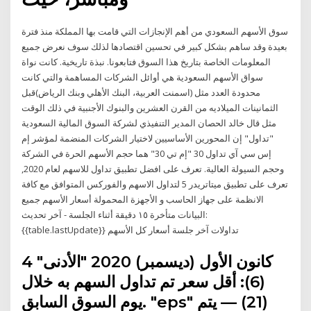
سوق الأسهم السعودي من أهم الإنجازات التي قامت بها المملكة منذ فترة
بعيدة وقد ساهم بشكل كبير في تحسين اقتصادها لذلك سوف نعرض جميع
المعلومات الخاصة بتاريخ هذا السوق فتابعونا. نبذة تاريخية. كانت نواة
سواق الأسهم السعودية هي أوائل الشركات المساهمة والتي كانت
محدودة العدد مثل (اسمنت العربية، البنك الأهلي وبنك الرياض)قبل
الثمانينات الميلاديه من القرن العشرين والبنوك الأجنبية في ذلك الوقت
مثل قال خالد الحصان المدير التنفيذي لشركة السوق المالية السعودية
"تداول" إن المحورين الأساسيين لاختيار الشركات المنضمة لمؤشر إم
إس سي آي تداول 30 "إم تي 30" هما حجم الأسهم الحرة في الشركة
وحجم السيولة العالية. تعرف على افضل تطبيق تداول للاسهم لعام 2020,
تعرف على تطبيق ميتاتريدر 5 لتداول الاسهم والفوركس المتوافق مع كافة
الانظمة على جهاز الحاسب و الأجهزة المحمولة أسعار الأسهم جميع
البيانات متأخرة ١٥ دقيقة أثناء الجلسة - آخر تحديث:
{{table.lastUpdate}} تداولات آخر جلسة أسعار كل الأسهم
4 كانون الأول (ديسمبر) 2020 "الأدنى"
(6): أقل سعر تم تداول السهم به خلال
يوم السوق السابق. "eps" ‏(21) ‏—‏ يتم