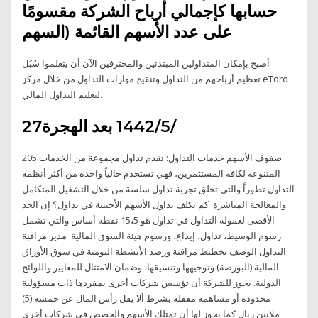
حسابها كإجمالي أرباح الشركة مقسومًا
على عدد الأسهم القائمة (السهم
أصبح بإمكان المتداولين المبتدئين والمحترفين الآن أن يتعلموا سُبُل
تعظيم أرباحهم من التداول وتنقيح مهارات التداول من خلال مركز eToro
لتعليم التداول المالي.
27‏‏/5‏‏/1442 بعد الهجرة
205 صفوف الأسهم خدمات التداول: تقدم تداول مجموعة من الخدمات
المتنوعة لكافة المستثمرين، فهي تستخدم حالياً واحدة من أكثر أنظمة
التداول تطوراً والتي تخلق تجربة تداول سلسة من خلال التشغيل المتكامل
والمعالجة المباشرة. كم يكلف تداول الأسهم الأجنبية في تداول؟ إن الحد
الأقصى لعمولة التداول في تداول هو 15،5 نقطة أساس والتي تشمل
رسوم الوسيط، تداول، إيداع، ورسوم هيئة السوق المالية. مدير مراقبة
التداول الوصف تخطيط مراقبة ورصد الأنشطة اليومية في سوق الأوراق
المالية (البورصة) وتوجيهها وتنسيقها، وضمان الامتثال للمعايير واللوائح
الدولية. يجوز للشركة أن تؤسس شركات أخرى بمفردها ذات مسؤولية
محدودة أو مساهمة مقفلة بشرط ألا يقل رأس المال عن خمسة (5)
ملايين ريال كما يجوز لها أن تمتلك الأسهم والحصص في شركات أخرى