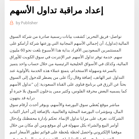
إعداد مراقبة تداول الأسهم
by
Publisher
تواصل- فريق التحرير: كشفت بيانات رسمية صادرة من شركة السوق
المالية (تداول)، أن إجمالي الأسهم المجانية التي وزعتها شركة أرامكو على
المستثمرين السعوديين الأفراد بداية هذا الأسبوع بلغت نحو 60 مليون
سهم. خدمة توفر تداول الأسهم عبر الإنترنت في سوق الكويت للأوراق
المالية، وكذلك في الأسواق الخليجية الرئيسية من خلال حساب واحد يتميز
بالسرعة وسهولة الاستخدام، يتمتع عملاء هذه الخدمة بالأولوية عند
التداول عبر الهاتف، إضافة وقال ردًّا على من يضطر للدخول إلى السوق
بحثاً عن الرزق في برنامج فتاوى على القناة السعودية: إن "تداول الأسهم
كما يسميه البعض محرقة الفلوس، وكثير ممن يدخلون السوق بلا خبرة أو
دراية قد ينتهون
مباشر موقع يُغطي سوق البورصة والأسهم، ويوفر أحدث أرقام سوق
المال، ومؤشرات البورصة المحلية والعالمية، بالإضافة إلى أخبار اكتتاب
الشركات. تعرف على مزايا تداول الإنماء. تحكم بإدارة محفظتك وإدخال
أوامر البيع والشراء بكل سهولة في أي موقع ومن أي مكان من خلال
موقعنا الإلكتروني واحصل لحظة بلحظة على قوائم تطور الأسعار اسم
الخدمة برنامج مراقبة التداول (عبر الإنترنت) يقوم البرنامج بتوفير