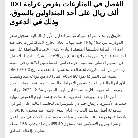
الفصل في المنازعات بفرض غرامة 100
ألف ريال على أحد المتداولين بالسوق،
وذلك في الدعوى
فاروق يوسف - تتوقع شركة مباشر لتداول الأوراق المالية تسجيل سعر
الدولار ما بين 16.5 و16.6 جنيه بنهاية العام الجاري 2020. قررت لجنة قيد
الاوراق المالية بجلستها المنعقدة بتاريخ 25\11\2020 الموافقة على قيد
حق الاكتتاب لشركة البدر للبلاستيك (ebdp) لعدد 15,300,000 حق منفصلا
عن السهم الأصلي بمناسبة دعوة قدامى المساهمين للاكتتاب في اسهم
زيادة راس المال قررت لجنة القيد بجلستها المنعقدة بتاريخ 06/05/2020
التنبيه على الشركة بمراعاة احكام المادة 30 من قواعد قيد وشطب
الأوراق المالية و المادة 42 من الاجراءات التنفيذية مستقبلا. تنوعت أخبار
البورصة المصرية خلال جلسة تداول اليوم الخميس 24-12-2020، وجاءت
أبرزها إنهاء البورصة المصرية، تعاملات جلسة اليوم الخميس، نهاية
جلسات الأسبوع، بارتفاع جماعي للمؤشرات، للجلسة الثالثة على التوالي،
مدفوعة أقفل مؤشر البحرين العام اليوم الإثنين عند مستوى 1,490.16
بانخفاض وقدره 4.13 نقطة مقارنة بإقفاله يوم أمس الأحد، في حين أقفل
مؤشر البحرين الإسلامي عند مستوى 655.50 بارتفاع وقدره 1.58 نقطة
مقارنة بإقفاله السابق.