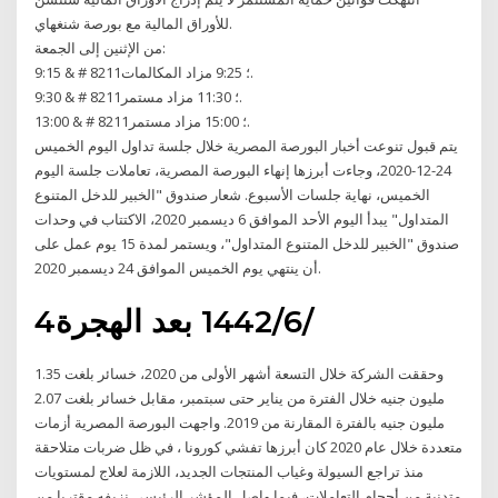
للأوراق المالية مع بورصة شنغهاي.
من الإثنين إلى الجمعة:
9:15 & # 8211؛ 9:25 مزاد المكالمات.
9:30 & # 8211؛ 11:30 مزاد مستمر.
13:00 & # 8211؛ 15:00 مزاد مستمر.
يتم قبول تنوعت أخبار البورصة المصرية خلال جلسة تداول اليوم الخميس
24-12-2020، وجاءت أبرزها إنهاء البورصة المصرية، تعاملات جلسة اليوم
الخميس، نهاية جلسات الأسبوع. شعار صندوق "الخبير للدخل المتنوع
المتداول" يبدأ اليوم الأحد الموافق 6 ديسمبر 2020، الاكتتاب في وحدات
صندوق "الخبير للدخل المتنوع المتداول"، ويستمر لمدة 15 يوم عمل على
أن ينتهي يوم الخميس الموافق 24 ديسمبر 2020.
4‏‏/6‏‏/1442 بعد الهجرة
وحققت الشركة خلال التسعة أشهر الأولى من 2020، خسائر بلغت 1.35
مليون جنيه خلال الفترة من يناير حتى سبتمبر، مقابل خسائر بلغت 2.07
مليون جنيه بالفترة المقارنة من 2019. واجهت البورصة المصرية أزمات
متعددة خلال عام 2020 كان أبرزها تفشي كورونا ، في ظل ضربات متلاحقة
منذ تراجع السيولة وغياب المنتجات الجديد، اللازمة لعلاج لمستويات
متدنية من أحجام التعاملات، فيما واصل المؤشر الرئيسى نزيفه مقتربا من