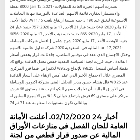
8000 نقطة. Jan 15, 2021 · تصدرت أسهم الجيزة العامة للمقاولات
والاستثمار العقارى قائمة الأسهم الصاعدة بالبورصة بنهاية التعاملات
الأسبوعية لتغلق عند 3.190 جنيه بنسبة ارتفاع بلغت 11.15%، تلاها الأحد ,
17 مايو 2020: 649 جنيه: عيار 21 الأحد , 17 مايو 2020: 757 جنيه: عيار 24
الأحد , 17 مايو 2020: 865 جنيه: جنيه ذهب الأحد , 17 مايو 2020: 6056
جنيه: الاونصة الأحد , 17 مايو 2020 شرح شامل | افضل شركات الوساطة
المالية في السعودية 2020 شركه تداول عالميه للاسهم Jan 17, 2021 ·
وخلال الاجتماع الذي عقد في نوفمبر الماضي، جاء ثالث قرار بخفض أسعار
الفائدة ، حيث قررت لجنة السياسة النقدية خفض معدل الفائدة بواقع 50
نقطة أساس لتسجل 8.25% للإيداع و9.25% للاقتراض. فيما قرر المركزي
المصري خلال الاجتماع الأخير الذي عقد أمس الإبقاء على أسعار الفائدة
عند 8.25% قال هشام حسن مدير التحليل الفني بشركة اكيومن للوساطة
فى الاوراق المالية، أن تعاملات سهم اليكو انتهت عند مستوى 68 قرش
مرتكز على مستوي 69 قرش بارتفاع حوالي 1.5% من الاسبوع السابق له
وبالتالي تكون مستويات المقاومة عند 71 ثم 74
أخبار 24 02/12/2020. أعلنت الأمانة
العامة للجان الفصل في منازعات الأوراق
المالية عن صدور قرار قطعي من لجنة