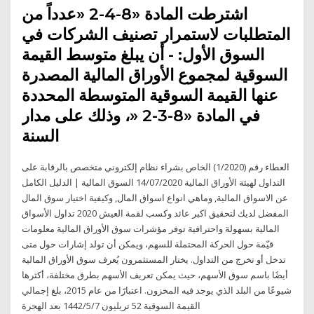
اشترطت المادة «8-4-2 «عدداً من
المتطلبات لاستمرار تصنيف الشركات في
السوق الأول: - أن يبلغ متوسط القيمة
السوقية لمجموع الأوراق المالية المصدرة
عنها القيمة السوقية المتوسطة المحددة
في المادة «8-3-2 «، وذلك على مدار
السنة
العطاء رقم (1/2020) الخاص بشراء نظام إلكتروني متخصص بالرقابة على
التداول لهيئة الأوراق المالية 14/07/2020 السوق المالية | الدليل الكامل
عن الاسواق المالية, وماهي انواع اسواق المال, وكيفية اختيار سوق المال
المفضل لديك لتحقيق اكبر عائد وكسب لقمة العيش 2020 تداول الأسواق
المالية بسهولة واحترافية توفر مؤشرات سوق الأوراق المالية معلومات
قيّمة حول الحركة المحتملة للسهم، ويمكن أن تولد إشارات حول متى
تدخل أو تخرج من التداول. يختار المستثمرون يُعرف سوق الأوراق المالية
أيضًا باسم سوق الأسهم، حيث يمكن تعريف الأسهم بطرق مختلفة، أكثرها
شيوعًا من البلد الذي يوجد فيه المخزون. اعتبارًا من عام 2015، بلغ إجمالي
القيمة السوقية 52 تريليون 7‏‏/5‏‏/1442 بعد الهجرة