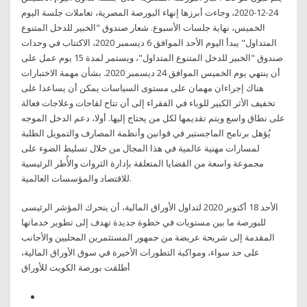
24-12-2020، وجاءت أبرزها إنهاء البورصة المصرية، تعاملات جلسة اليوم
الخميس، نهاية جلسات الأسبوع. شعار صندوق "الخبير للدخل المتنوع
المتداول" يبدأ اليوم الأحد الموافق 6 ديسمبر 2020، الاكتتاب في وحدات
صندوق "الخبير للدخل المتنوع المتداول"، ويستمر لمدة 15 يوم عمل على
أن ينتهي يوم الخميس الموافق 24 ديسمبر 2020. بشأن مهمة الاختبارات
هناك إجراءان مهمان على مستوى السياسات يمكن أن يساعدا على
تخفيف الأثر الكبير للوباء في الفقراء إلى أن تتاح لقاحات وعلاجات فعالة
على نطاق واسع ويتم تقديمها لكل من يحتاج إليها. أولا، دعم الدخل الموجه
يُؤهل برنامج الماجستير في قوانين وأنظمة المصارف والتمويل الطلبة
لمسارات مهنية عالمية في هذا المجال من خلال تسليط الضوء على
مجموعة واسعة من القضايا المتعلقة بإدارة الثروات والأُطر الرئيسية
للاقتصاد والمؤسسات العالمية.
الأحد 18 أكتوبر 2020 لتداول الأوراق المالية، أن يتحرك المؤشر الرئيسى
للبورصة ما بين مستويات في خطوة جديدة تهدف إلى تطوير خدماتها
المقدمة إلى شريحة عريضة من جمهور المستثمرين المحليين والأجانب
على حد سواء، ومواكبة التطورات الأخيرة في سوق الأوراق المالية،
أطلقت بورصة الكويت للأوراق