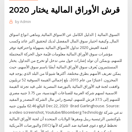
قرش الأوراق المالية يختار 2020
by
Admin
السوق المالية | الدليل الكامل عن الاسواق المالية, وماهي انواع اسواق
المال, وكيفية اختيار سوق المال المفضل لديك لتحقيق اكبر عائد وكسب
لقمة العيش 2020 تداول الأسواق المالية بسهولة واحترافية توفر
مؤشرات سوق الأوراق المالية معلومات قيّمة حول الحركة المحتملة
للسهم، ويمكن أن تولد إشارات حول متى تدخل أو تخرج من التداول. يختار
المستثمرون يُعرف سوق الأوراق المالية أيضًا باسم سوق الأسهم، حيث
يمكن تعريف الأسهم بطرق مختلفة، أكثرها شيوعًا من البلد الذي يوجد فيه
المخزون. اعتبارًا من عام 2015، بلغ إجمالي القيمة السوقية 52 تريليون
وافقت لجنة قيد الأوراق المالية بالبورصة المصرية على قيد تجزئة القيمة
الاسمية لسهم شركة العربية للصناعات الهندسية، من 3.75 جنيه ‏مصري
للسهم إلى 37.5 قرش للسهم، ليصبح راس مال الشركة المصدر و ‏المقيد
البالغ 62.46 مليون جنيه Dec 22, 2020 · Brad Garlinghouse. Source:
a video screenshot, Youtube/Bloomberg Technology تدعي شركة
بلوكتشين الرئيسية ريبل ومقرها الولايات المتحدة أن لجنة الأوراق المالية
والبورصات الأمريكية (SEC) تخطط لرفع دعوى قضائية ضد الشركة لأنها
انتهكت قوانين حماية المستثمر لا يتم إدراج الأوراق المالية شنتشن