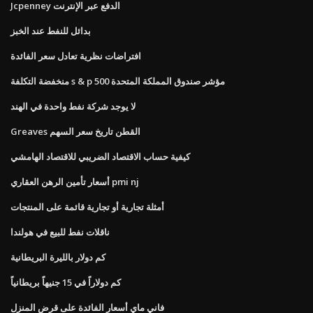
Jcpenney الدفع عبر الإنترنت
بدائل للنفط عند الخبز
افتراضات نظرية تعادل سعر الفائدة
منخفضة التكلفة s & p 500 مؤشر صندوق المملكة المتحدة
لا يوجد شركة نفط واحدة في الهند
Greaves القطن تاريخ سعر السهم
كيفية حساب الاقتصاد الضريبي للاقتصاد الهامشي
أسعار تأمين الرهن العقاري pmi nj
أمثلة تجارية أو تجارية قائمة على المنتجات
ناقلات نفط للبيع في هولندا
كم دولار بالليرة البريطانية
كم دولاراً في 15 جنيهاً بريطانياً
فاني ماي أسعار الفائدة على قرض المنزل