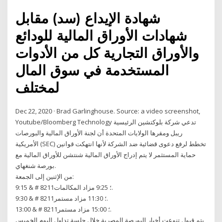
شهادة الإيداع (سد) مقابل
شهادات الأوراق المالية للودائع
والأوراق التجارية كل من الأدوات
المستخدمة في سوق المال
لمختلف
Dec 22, 2020 · Brad Garlinghouse. Source: a video screenshot,
Youtube/Bloomberg Technology تدعي شركة بلوكتشين الرئيسية
ريبل ومقرها الولايات المتحدة أن لجنة الأوراق المالية والبورصات
الأمريكية (SEC) تخطط لرفع دعوى قضائية ضد الشركة لأنها انتهكت قوانين
حماية المستثمر لا يتم إدراج الأوراق المالية شنتشن للأوراق المالية مع
بورصة شنغهاي.
من الإثنين إلى الجمعة:
9:15 & # 8211؛ 9:25 مزاد المكالمات.
9:30 & # 8211؛ 11:30 مزاد مستمر.
13:00 & # 8211؛ 15:00 مزاد مستمر.
يتم قبول تنوعت أخبار البورصة المصرية خلال جلسة تداول اليوم الخميس