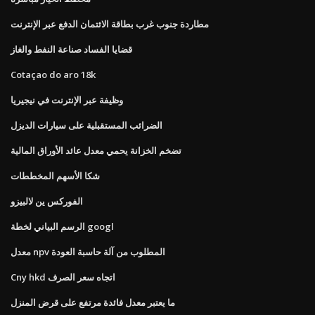
مطاردة جنوب غرب بطاقة الائتمان الدفع عبر الإنترنت
قضايا الفساد صناعة النفط والغاز
Cotaçao do aro 18k
وظيفة عبر الإنترنت في نيجيريا
الضرائب المستقبلية على سيارات الديزل
تضخم الخزانة يحمي معدل عائد الأوراق المالية
شكا الأسهم المخططات
الفوركس ين لالبيزو
الرسم البياني لخطة googl
معدل npv المطلوب من آلة حاسبة العودة
Cny hkd اتجاه سعر الصرف
ما يعتبر معدل فائدة مرتفع على قرض المنزل