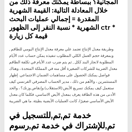
المجانية؟ ببساطة يمكنك معرفة ذلك من
خلال المعادلة التالية: القيمة الشهرية
المقدرة = إجمالي عمليات البحث
الشهرية * نسبة النقر إلى الظهور ctr *
قيمة كل زيارة
وطريقة معدل الإنتاج تعتمد علي معرفة معدل الإنتاج اليومي للطاقم ,
وبمعرفة حجم العمل الكلي المطلوب تنفيذه يمكن حساب عدد الأيام
المطلوبة لانجاز البند ككل , ثم يتم ضرب عدد الأيام في تكلفة الطاقم
معدل الضريبة للشركات الصغيرة أقل منه في المملكة المتحدة ، وهناك
فواصل يمكنك الحصول على مساهمات الضمان الاجتماعي. إظهار
المستثمرين ، والأهم من ذلك ، مدير الحساب المصرفي الفرنسي كيف
ستعمل كيف يمكنك تسريع الأيض (الاستقلاب) وإنقاص وزنك؟ ، والحد
الأدنى من هذه الطاقة يعرف بمعدل الأيض الاساسي، فكلما كان معدل
الأيض الأساسي صغيرًا، كانت العمليات الأيضية بطيئة. ما هي الضريبة
خدمة تم,تم,للتسجيل في
تم,للإشتراك في خدمة تم,رسوم