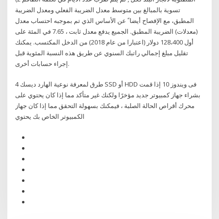
تسوية بالمبالغ بين متوسط معدل الضريبة الفعلي ومعدل الضريبة
المطبق، مع الإفصاح أيضا ً عن الأساس الذي تم بموجبه احتساب معدل
(معدلات) الضريبة المطبق. الجميع يدفع معدل ثابت ، 7.65 في المئة على
أول 128،400 دولار (اعتبارا من عام 2018) من الدخل المكتسب. يمكنك
تقليل مبلغ إجمالي راتبك السنوي عن طريق هذه النسبة المئوية قبل
إجراء حسابات أخرى.
4 طرق لمعرفة نوعية الهارد ديسك SSD أو HDD فى ويندوز 10 إذا قمت
بشراء جهاز كمبيوتر جديد مؤخرًا ولكنك غير متأكد مما إذا كان يحتوي على
محرك أقراص الحالة الصلبة ، فيمكنك بسهولة التحقق مما إذا كان جهاز
الكمبيوتر الخاص بك يحتوي