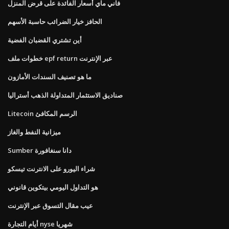
فاني ماي أسعار الفائدة على قرض المنزل
الحافز خيار الضرائب حاسبة الأسهم
أين تشتري القضبان الفضية
خطوات ملف epf return عبر الإنترنت
ما هو تصنيف السندات الأمازون
صناديق الاستثمار المتداولة الذهب أستراليا
Litecoin الرسم المكافئ
ميزانية النفط والغاز
Sumber دانا سنغافورة
شراء اليورو على الانترنت تيسكو
هو التداول اليومي بيتكوين قانوني
عيب مقال التسوق عبر الإنترنت
أيام التجارة nyse شهريا