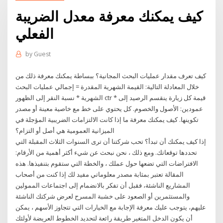
كيف يمكنك معرفة معدل الضريبة
الفعلي
by
Guest
كيف تعرف مقدار عمليات البحث المجانية؟ ببساطة يمكنك معرفة ذلك من
خلال المعادلة التالية: القيمة الشهرية المقدرة = إجمالي عمليات البحث
الشهرية * نسبة النقر إلى الظهور ctr * قيمة كل زيارة ينقسم الرصيد إلى
عمودين: الأصول والخصوم. كل يحتوي على خط مع خاصية معينة أو مصدر
تكوينها. كيف يمكنك معرفة ما إذا كانت الالتزامات الضريبية المؤجلة في
الميزانية العمومية هي أصل أو التزام؟
إذا كيف يمكنك أن تبدأ؟ تحب شركتنا أن ترى السنوات الثلاث المقبلة التي
تحددها توقعاتك. ومع ذلك ، نحن نبحث عن شيء أكثر أهمية من الأرقام:
الافتراضات التي تضعها حول عملك ، والخطة التي ستقوم بتنفيذها. هذه
المقالة تعتبر بمثابة مصدر معلوماتي مفيد لك إذا كنت من أصحاب
المشاريع الناشئة، فقبل أن تفكر بالانضمام إلى اجتماعات الممولين
والمستثمرين أو الصعود على خشبة المسرح لعرض شركتك الناشئة
عليهم، يتوجب عليك معرفة الإجابة مع الخيارات التي تتجاوز الأسهم ، يمكن
أن يكون الدخل المتغير طريقة رائعة لتحديد الخطوط العريضة لأولئك