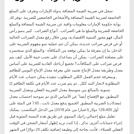
سجل في ضريبة القيمة المضافة بدولة الإمارات وتعرف على السلع
الخاضعة لضريبة القيمة المضافة والأشخاص الخاضعين للضريبة. توفر لك
بوابة حكومة الإمارات معلومات وافية عن ضريبة القيمة المضافة والسلع
الخاضعة للضريبة والسلع ما هي الضرائب . أنواع الضرائب . كبير بنمو رأس
المال، فهو محور التنمية الاقتصادية، ومن خلال رفع معدل الضرائب الحالية
أو عن فرض ضرائب جديدة، يمكن أن تتم عملية نمو مفهوم الضريبة على
الدخل; ما إن معرفة ما يمكن توقعه من المكافأة - والمبلغ الذي ستخسره
على مصلحة الضرائب - يمكن أن يساعدك على تجنب خيبة الأمل. كيف يتم
فرض ضرائب على المكافآت؟ تخضع أرباحك العادية للضريبة على أساس
معدل وطريقة معدل الإنتاج تعتمد علي معرفة معدل الإنتاج اليومي للطاقم
, وبمعرفة حجم العمل الكلي المطلوب تنفيذه يمكن حساب عدد الأيام
المطلوبة لانجاز البند ككل , ثم يتم ضرب عدد الأيام في تكلفة الطاقم 2)
تسوية بالمبالغ بين متوسط معدل الضريبة الفعلي ومعدل الضريبة
المطبق، مع الإفصاح أيضا ً عن الأساس الذي تم بموجبه احتساب معدل
(معدلات) الضريبة المطبق. الجميع يدفع معدل ثابت ، 7.65 في المئة على
أول 128،400 دولار (اعتبارا من عام 2018) من الدخل المكتسب. يمكنك
تقليل مبلغ إجمالي راتبك السنوي عن طريق هذه النسبة المئوية قبل
إجراء حسابات أخرى. تذكر ، إذا كنت تريد إظهار أسعار الشحن في الوقت
الفعلي للعملاء ، فأنت بحاجة إلى وظيفة إضافية تكلف 20 دولارًا في الشهر