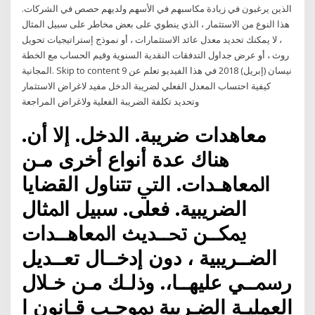
الذين يرغبون في زيادة مكاسبهم في الأسهم ولديهم حصص في الشركات.
هذا النوع من الاستثمار ، الذي ينطوي على بعض مخاطر على سبيل المثال
، لا يمكنك تحديد معدل عائد الاستثمارات ، أو نموذج إستراتيجيات تحويل
روث ، أو عرض جداول التدفقات النقدية السنوية وقيم الحساب مع الخطة
المجانية. Skip to content 9 نيسان (إبريل) 2018 في هذا الفيديو تعلم عن
كيفية احتساب المعدل الفعلي لضريبة الدخل مفيد لاغراض الاستثمار
وتحديد تكلفة الضريبة الفعلية ولاغراض المراجعة
ﻣﻌﺎﻫﺪات ﺿﺮﻳﺒﺔ. اﻟﺪﺧﻞ. إﻻ أن.
ﻫﻨﺎك ﻋﺪة أﻧﻮاع أﺧﺮى ﻣـﻦ
اﳌﻌﺎﻫـﺪات. اﻟﱵ ﺗﺘﻨﺎول اﻟﻘﻀﺎﻳﺎ
اﻟﻀﺮﻳﺒﻴﺔ. ﻓﻌﻠﻰ. ﺳﺒﻴﻞ اﳌﺜﺎل
ﳝﻜــﻦ ﲢــﺪﻳﺚ اﳌﻌﺎﻫــﺪات
اﻟﻀــﺮﻳﺒﻴﺔ ، دون إدﺧــﺎل ﺗﻌــﺪﻳﻞ
رﲰــﻲ ﻋﻠﻴﻬــﺎ،. وذﻟـﻚ ﻣـﻦ ﺧـﻼل
اﻟﻌﻤﻠﻴـﺔ اﻟﻀـﺮﻳﺒﺔ ﲟﻮﺟـﺐ ﻗـﺎﻧﻮن ا