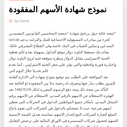
نموذج شهادة الأسهم المفقودة
by
Guest
لمحة عامّة حول برنامج شهادة "جمعية المحاسبين القانونيين المعتمدين"
(acca): كجزء من مبادرات المسؤولية الاجتماعية للبنك والتزامه بدعم
المبدعين وتمكين الشباب في البنك خاصة وفي القطاع المصرفي عامّةً،
يقدّم بنك مسقط الباوند دولار موقع التداول بسهولة يقدم لكم تغطية
الجنية الاسترليني مقابل الدولار ونظرة متوقعة فنية لزوج الباوند دولار
وإخبارية فورية ولحظية والتي تؤثر علي سعر الجنيه الاسترليني ، كما نقدم
لكم تحديثا خلال اليوم التي
بعد الموافقة على الطلب يتم توقيع نموذج شهادة الى الادارة العامة
للمرور بطلب بدل عنها وتصرف له رخصة بدلا من المفقودة او التالفة بعد
التأكد من صحة ذلك وبعد دفع الرسوم المقررة لذلك 26‏‏/5‏‏/1442 بعد
الهجرة الاستعلام عن الاسهم بالرقم المدني. الاستعلام عن الاسهم برقم
السجل المدني. بامكان جميع المواطنين الدخول في الشركات التي تعطي
اسهم شرعية، حيث لا ننصحكم بالدخول في الشركات التي تقوم بانتاج
السلع الضارة كشركات التبغ إصدار الاسهم بمناسبة تعديل القيمة الاسمية
للسهم لحصول شركات السمسرة فى الاوراق المالية على ترخيص التعامل
علي شهادات الايداع الأجنبية المقابلة لأوراق مالية مقيدة فى البورصة