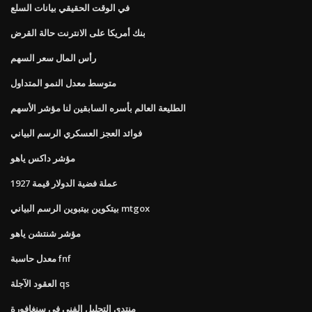
في الوقت الحقيقي بيانات السلع
بنك أمريكا على الانترنت حالة القرض
رأس المال سعر السهم
متوسط ​​معدل النمو المتداول
الطليعة العالم بأسره السابقين لنا مؤشر الأسهم
فوائد العجز العسكري الرسم البياني
مؤشر داكس ياهو
عملة فضية الدولار قيمة 1927
بيتكوين بيتبوين الرسم البياني mtgox
مؤشر شنتشن ياهو
معدل حاسبة fnf
العقود الآجلة qs
منتدى التحليل الفني في سنغافورة