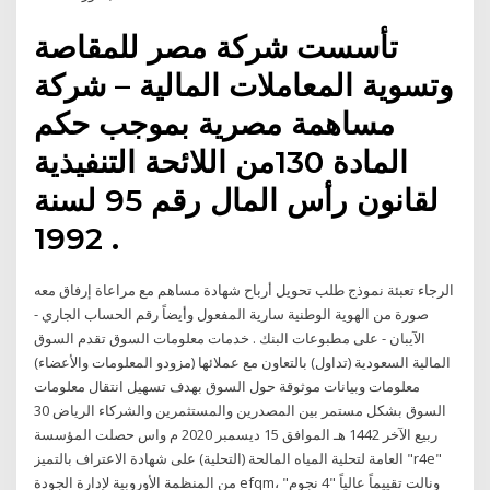
تأسست شركة مصر للمقاصة
وتسوية المعاملات المالية – شركة
مساهمة مصرية بموجب حكم
المادة 130من اللائحة التنفيذية
لقانون رأس المال رقم 95 لسنة
1992 .
الرجاء تعبئة نموذج طلب تحويل أرباح شهادة مساهم مع مراعاة إرفاق معه
صورة من الهوية الوطنية سارية المفعول وأيضاً رقم الحساب الجاري -
الآيبان - على مطبوعات البنك . خدمات معلومات السوق تقدم السوق
المالية السعودية (تداول) بالتعاون مع عملائها (مزودو المعلومات والأعضاء)
معلومات وبيانات موثوقة حول السوق بهدف تسهيل انتقال معلومات
السوق بشكل مستمر بين المصدرين والمستثمرين والشركاء الرياض 30
ربيع الآخر 1442 هـ الموافق 15 ديسمبر 2020 م واس حصلت المؤسسة
العامة لتحلية المياه المالحة (التحلية) على شهادة الاعتراف بالتميز "r4e"
من المنظمة الأوروبية لإدارة الجودة efqm، ونالت تقييماً عالياً "4 نجوم"