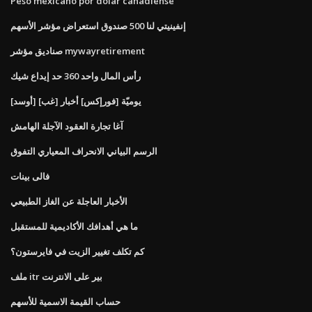
Peso mexicano por dolar canadiense
إنفينيتي لنا 500 صندوق استعراض مؤشر الأسهم
صناديق مؤشر mywayretirement
رأس المال واحد 360 حد إيداع شيك
يوميّة [فورإكس] أخبار [غب] [أوسد]
آغا تجارة العقود الآجلة الهامش
الرسم البياني الانحراف المعياري التفوق
فالى بينات
الأخبار العاجلة عن الغاز الطبيعي
ما هي أهدافك الأكاديمية للمستقبل
كم تكلف تغيير الزيت في فايرستون؟
ملف itr بير على الانترنت
حساب القيمة الاسمية للأسهم