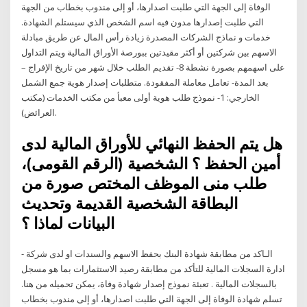
الوفاة إلى الجهة التي طلبت اصدارها، أو إلى مندوب بخطاب من الجهة
التي طلبت إصدارها مدون فيه اسم الشخص الذي سيستلم الشهادة.
خدمات و نماذج الشركات المصدرة زيادة رأس المال عن طريق مبادلة
الاسهم بين شركتين أو أكثر مقيدتين ببورصة الأوراق المالية ويتم التداول
على اسهمهم بصورة نشطة 8- تقديم الطلب خلال شهر من تاريخ الإفراج –
بعد المدة- تعامل معاملة المفقودة. متطلبات إصدار هوية جمع الشمل
الخارجي: 1- نموذج طلب هوية أولى معبأ من مكتب الخدمات (مكتب
العرائض).
هل يتم الحفظ النهائي للأوراق المالية لدى
أمين الحفظ ؟ الشخصية (الرقم القومى)،
طلب منى الموظف المختص صورة من
البطاقة الشخصية القديمة وتحديث
البيانات لماذا ؟
- الـاكد من مطابقة شهادة البنك بحفظ الاسهم والسندات او لدى شركة
ادارة السجلات المالية للتأكد من مطابقة رصيد الاستثمارات بما هو مسجل
بالسجلات المالية . تعبئة نموذج إصدار شهادة وفاة، يمكن تحميله من هنا.
تسلم شهادة الوفاة إلى الجهة التي طلبت اصدارها، أو إلى مندوب بخطاب