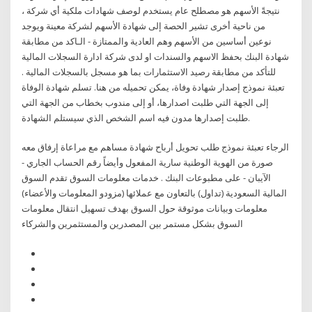
نتيجةً الأسهم هو مصطلح عام يستخدم لوصف شهادات ملكية أي شركة ،
من ناحية أخرى تشير الحصة إلى شهادة الأسهم لشركة معينة ويوجد
نوعين أساسين من الأسهم وهم العادية والممتازة - الـاكد من مطابقة
شهادة البنك بحفظ الاسهم والسندات او لدى شركة ادارة السجلات المالية
للتأكد من مطابقة رصيد الاستثمارات بما هو مسجل بالسجلات المالية .
تعبئة نموذج إصدار شهادة وفاة، يمكن تحميله من هنا. تسلم شهادة الوفاة
إلى الجهة التي طلبت اصدارها، أو إلى مندوب بخطاب من الجهة التي
طلبت إصدارها مدون فيه اسم الشخص الذي سيستلم الشهادة.
الرجاء تعبئة نموذج طلب تحويل أرباح شهادة مساهم مع مراعاة إرفاق معه
صورة من الهوية الوطنية سارية المفعول وأيضاً رقم الحساب الجاري -
الآيبان - على مطبوعات البنك . خدمات معلومات السوق تقدم السوق
المالية السعودية (تداول) بالتعاون مع عملائها (مزودو المعلومات والأعضاء)
معلومات وبيانات موثوقة حول السوق بهدف تسهيل انتقال معلومات
السوق بشكل مستمر بين المصدرين والمستثمرين والشركاء