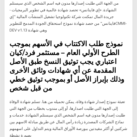
من الجهة التي طلبت إصدارها مدون فيه اسم الشخص الذي سيستلم
الشهادة. «إي فاينانس» تحصد شهادة عالمية في تطوير البرمجيات -
جريدة المال تمكنت شركة تكنولوجيا تشغيل المنشآت المالية "إي
فاينانس" من حصد شهادة نموذج استحقاق الجودة المدمج للتطويرCMMI-
DEV v1.13 وهي شهادة
نموذج طلب الاكتتاب في الأسهم بموجب
الطرح الأولي العام – مستثمر فرد/كيان
اعتباري يجب توثيق النسخ طبق الأصل
المقدمة عن أي شهادات وثائق الأخرى
وذلك بإبراز الأصل أو بموجب توثيق خطي
من قبل شخص
تعبئة نموذج إصدار شهادة وفاة، يمكن تحميله من هنا. تسلم شهادة الوفاة
إلى الجهة التي طلبت اصدارها، أو إلى مندوب بخطاب من الجهة التي
طلبت إصدارها مدون فيه اسم الشخص الذي سيستلم الشهادة. خدمات و
نماذج الشركات المصدرة زيادة رأس المال عن طريق مبادلة الاسهم بين
شركتين أو أكثر مقيدتين ببورصة الأوراق المالية ويتم التداول على اسهمهم
بصورة نشطة