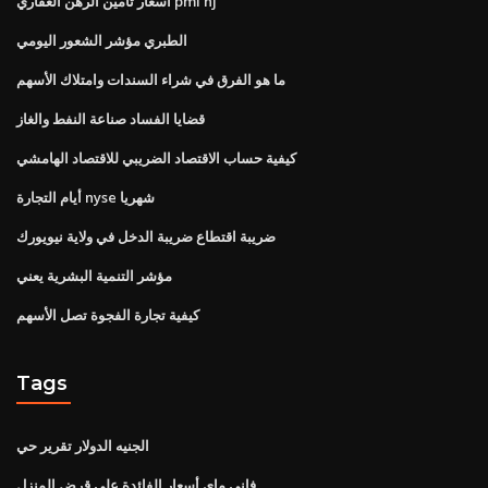
أسعار تأمين الرهن العقاري pmi nj
الطبري مؤشر الشعور اليومي
ما هو الفرق في شراء السندات وامتلاك الأسهم
قضايا الفساد صناعة النفط والغاز
كيفية حساب الاقتصاد الضريبي للاقتصاد الهامشي
أيام التجارة nyse شهريا
ضريبة اقتطاع ضريبة الدخل في ولاية نيويورك
مؤشر التنمية البشرية يعني
كيفية تجارة الفجوة تصل الأسهم
Tags
الجنيه الدولار تقرير حي
فاني ماي أسعار الفائدة على قرض المنزل