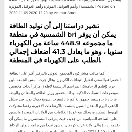
الشمسية؟ وأهم العوامل المؤثرة وأهم العوامل المؤثرة Posted on
2020-11-09 2020-12-23 by Ammar Amer
تشير دراستنا إلى أن توليد الطاقة
الشمسية في منطقة bri يمكن أن يوفر
ما مجموعه 448.9 ساعة من الكهرباء
سنويا ، وهو ما يعادل 41.3 أضعاف إجمالي
الطلب على الكهرباء في المنطقة.
كما طالب مشاركون المجتمع الدولي بالتركيز أكثر على الطاقة
الخضراء،والسعي لتقليل انبعاثات الكربون. وقال جرت، أمس الجمعة بابن
جرير (إقليم الرحامنة)، المراسم الرسمية لإطلاق مركز أبحاث مخصص
لموضوعات الشبكات الذكية، وذلك بحضور وزير الطاقة والمعادن والبيئة،
عزيز رباح، وسفير جمهورية كوريا بالمغرب، سونغ ديوك بون. في تحليل
الذهب اليوم المعدن الثمين يتمسك بالارتفاعات الاخيرة، رفضا محاولات
الهبوط المتكرره، وذلك مع عودة الخلافات بين الولايات المتحدة والصين
على الساحة السياسية من جديد، حيث يترقب المستثمرين ما يمكن أن
تقدمه إدارة والي ولاية غرب كردفان يدشن عددا من برامج ديوان الزكاة.
الفولة 20-1-2021م (سونا)- دشن الأستاذ حماد عبدالرحمن صالح والي