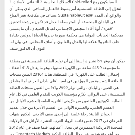
الأسلاك النحاسية. 2.التلقائي الأسلاك. 3.Cold-rolled السيليكون رمح
التحوّل إلى الطاقة الشمسية أمر بسيط #العمل_المناخي الذي يمكن أن
يساعد في مكافحة تغير المناخ. SustainableCities# والواقع أن المدن
في البلدان المنخفضة أو المتوسطة الدخل قد تكون مرشحة لتحقيق
"قفزة". أويا أفاد المجلس الاجتماعي لقبائل الصيعان، أن ما يسمى
بمحكمة الجنايات الدولية هي محكمة صورية تديرها الجناة الدوليين بقيادة
حلف الناتو ولا علاقة لها بالعدل والقانون. وأضاف المجلس، في بيان له،
اليوم، أن الدكتور سيف
تشير دراستنا إلى أن توليد الطاقة الشمسية في منطقة bri يمكن أن يوفر
ما مجموعه 448.9 ساعة من الكهرباء سنويا ، وهو ما يعادل 41.3 أضعاف
إجمالي الطلب على الكهرباء في المنطقة. هناك 23164 الصين منتجات
الطاقة الشمسية من المورِّدين في آسيا. أعلى بلدان العرض أو المناطق
هي الصين، واليابان ، والتي توفر 99%، و1% من الصين منتجات الطاقة
الشمسية ، على التوالي. تكرِّم مؤسسة الكویت للتقدم العلمي في كل عامٍ
الطلبة الكویتیین الفائقین من خرِّیجي الثانویة العامة (العشرة الأوائل من
القسم العلمي، والعشرة الأوائل من القسم الأدبي) من خلال تقدیم
الجوائز التالیة: رحلة علمیة الى إحدى صنف الأردني الدكتور شهاب
القرعان في 2017 ضمن قائمة الرواد العرب العشرة الأوائل في الولايات
المتحدة الأمريكية المتميزين في مجال أعمالهم، فيما صنف في عام 2012
من Greentech Media’s من أهم مئة شخص في مجال الطاقة الذكية.