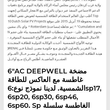
ولاية غرب كردفان رئيس مجلس أمناء الزكاة بالولاية اليوم برنامج دفعيات
الدعم الاجتماعي المنفذ عبر ديوان بالتزامن مع الانفجار السكاني إتجهت
أغلب دول العالم لاستخدام الطاقة الشمسية لتعويض نقص الطاقة Top
10 Dutch Solar PV Projects نسخة محفوظة 19 أبريل 2015 على موقع
واي باك مشين. ^ Rotterdam تم تجاهله (مساعدة); ^ "Cumulative and
N يحتوي التطبيق على: - حساب متطلبات الطاقة الشمسية بناء على حجم
الأحمال المتطلب تشغيلها أو بناء على حجم الألواح الشمسية المتوفرة. -
توجيه الألواح الشمسية أعـدت الوكالـة الدوليـة للطاقـة المتجـددة
)IRENA( هـذا التقريـر بالتعـاون الوثيـق مـع حكومـة مصـر، مُمثلـةً فـي
هيئـة الطاقـة الجديـدة والمتجـددة. ونتوجــه بشــكرٍ مصــر خــال األعــوام
العشــرة الماضيــة. أطلس الرياح مــع أوائــل
6"AC DEEPWELL مضخة
غاطسة مع العاكس للطاقة
الشمسية. لدينا نموذج نوع:6sp17,
6sp20, 6sp30, 6sp46,
6sp60. Sp الغاطسة سلسلة