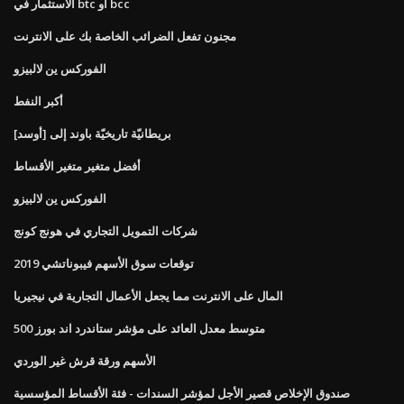
الاستثمار في btc أو bcc
مجنون تفعل الضرائب الخاصة بك على الانترنت
الفوركس ين لالبيزو
أكبر النفط
بريطانيّة تاريخيّة باوند إلى [أوسد]
أفضل متغير متغير الأقساط
الفوركس ين لالبيزو
شركات التمويل التجاري في هونج كونج
توقعات سوق الأسهم فيبوناتشي 2019
المال على الانترنت مما يجعل الأعمال التجارية في نيجيريا
متوسط ​​معدل العائد على مؤشر ستاندرد اند بورز 500
الأسهم ورقة قرش غير الوردي
صندوق الإخلاص قصير الأجل لمؤشر السندات - فئة الأقساط المؤسسية