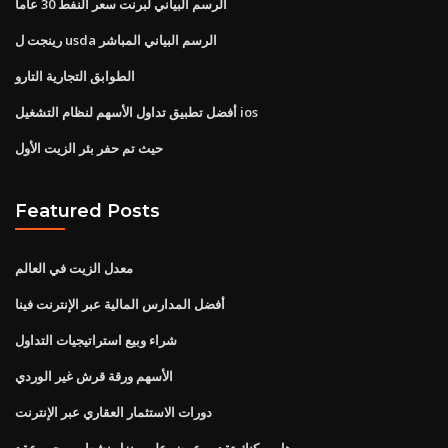
الرسم البياني لبرنت سعر النفط 30 عاما
رينجت ل usda الرسم البياني المباشر
الطوابق التجارية التارو
أفضل تطبيق تداول الأسهم لنظام التشغيل ios
حيث تم حفر بئر الزيت الأول
Featured Posts
معدل الزيت في العالم
أفضل المدارس المالية عبر الإنترنت فينا
شراء وبيع استراتيجيات التداول
الأسهم ورقة قرش غير الوردي
دورات الاستثمار العقاري عبر الإنترنت
هل يمكنك تقديم عرض على منزل نشط بموجب عقد