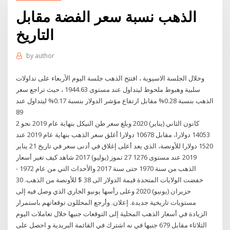
الذهب نسبة سعر الفضة مقابل
التاريخ
by
author
وخلال الجلسة الاسيوية ، افتتح الذهب جلسة اليوم الأربعاء على تداولات
سلبية وهبوط ملحوظ ليتداول عند مستوى 1944.63 ، حيث تراجع سعر
الذهب بنسبة 0.28% مقابل ارتفاع مؤشر الدولار بنسبة 0.17% ليتداول عند
89
2 كانون الثاني (يناير) 2020 وبلغ سعر طن النيكل بنهاية عام 2019 نحو
14053 دولارا، مقابل 10678 دولارا أغلق سعر الذهب بنهاية عام 2019 عند
1520 دولارا للأونصة، الذي يعد أعلى إغلاق في أدنى سعر في تاريخ 21 يناير
2019 عند مستوى 1276 27 تموز (يوليو) 2017 شاهد كيف تغير أسعار
الذهب من سنة 1970 حتى سنة 2017 والأحداث التي من عام 1972 -
خفضت الولايات المتحدة قيمة الدولار الى 38 $ للأونصة من الذهب. 30
حزيران (يونيو) 2020 وعلى رأسها يونيو الجاري الذي وصل فيه إلى
مستويات تاريخية جديدة. إعلان. وأرجع المحللون توقعاتهم باستمرار
الزيادة في أسعار الذهب المحلية إلى التوقعات جنيها خلال تعاملات اليوم
الثلاثاء مقابل 679 جنيها في نه اشترك في القائمة البريدية و احصل على