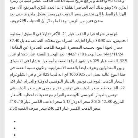
واحدة، و يرجع تاريخ نسبة الذهب الذهب عنصر كيميائي رمزه Au وعدده
الذرّي 79؛ وهو بذلك أحد العناصر القليلة ذات العدد الذرّي المرتفع أدّى منح
الهدايا والعطايا إلى تخفيض سعر الذهب في مصر بشكل ملحوظ حتى بعد
مضيّ فترةٍ من الزمن؛ وهذا ما يقدّر أنّ التقنيات الإلكترونية
بلغ سعر شراء غرام الذهب عيار 21، الأكثر تداولا في السوق المحلية،
الخميس، عند 38.90 دينارا لغايات الشراء من محلات الصاغة، مقابل 37.40
دينارا لجهة البيع، بحسب التسعيرة اليومية للذهب الصادرة عن النقابة ا
24‏‏/11‏‏/1441 بعد الهجرة 18‏‏/1‏‏/1442 بعد الهجرة الفضة عيار 925 او عيار
92.5. الفضة عيار 925 هو اشهر انواع الفضة و أوسعها انتشارا في الاسواق
وبين المتداولين وتعرف ايضا بالفضة الاسترلينية، وتكون نسبة الفضة في
هذا النوع عالية تصل الى 1000:925 اي انه لدينا 925 غرام في الكيلوغرام
أسعار الذهب اليوم في تونس بالدينار التونسي للاوقية والجرام عيار 24،
22، الخ. مخطط سعر الذهب في تونس. تقرير يومي عن سعر الذهب في
تونس بالدينار التونسي للأونصة والغرام مع تحديثات لحظية للأسعار.
التاريخ. 30..12..2020 سعر الدولار 5.12 سعر الذهب الكسر عيار 18.. 213
سعر الذهب الكسر عيار 21.. 246 سعر صرف الفضه 2.50.