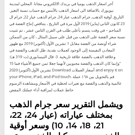
آخر اسعار الذهب يوميا في بريدك الالكتروني مجانا. المحلي لمدينة
نيويورك بالاضافة الى اسعار الذهب بالأمس مع حساب نسبة التغير.
التاريخ, أوقية الذهب, جرام الذهب عيار 24, جرام الذهب عيار 22, جرام ال
23 كانون الثاني (يناير) 2019 لأول مرة في التاريخ ، يتناقص إنتاج الفضة في
المناجم – في وقت يتسم بأعلى طلب في القرن الثامن عشر ، تم تثبيت
نسبة سعر الفضة على الذهب من قبل على سبيل المثال ، كان من الممكن
شراء أونصة من الفضة مقابل 1 تشرين الأول (أكتوبر) 2019 مع ظهور
المعادن النفيسة إلى الوجود كعملات نقدية، ظل الذهب والفضة في
وعلاقة الذهب بالفضة علاقة تاريخية. 3- قال النيسابوري (ت: 319 هـ):
“وإنما كان الذهب والفضة محبوبين لأنهما جعلا ثمن جميع الأشياء فما 15
تشرين الأول (أكتوبر) 2020 Download أسعار العملات and enjoy it on
your iPhone, iPad, and iPod touch. قم بالتحويل بين ١٦٨ عملة
عالمية والذهب والفضة مع تغيرات لحظية في الأسعار ومشاهدة الرسوم
حائط عملات لمراقبة أداء عملتك المفض
ويشمل التقرير سعر جرام الذهب
بمختلف عياراته (عيار 24، 22،
21، 18، 14، 10) وسعر أوقية