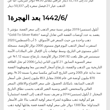
عيار 22 إلى 52,733 دينار عراقي مقابل 44.30 دولار أمريكي، أما عن
الذهب عيار 21 فيصل سعره إلى 50,337 دينار
1‏‏/6‏‏/1442 بعد الهجرة
5 أيلول (سبتمبر) 2019 مؤشر نسبة سعر الذهب إلى سعر الفضة. مؤشر
"Gold-To-Silver Ratio" يقصد به عدد أونصات الفضة التي تعادل أونصة
ذهب واحدة من حيث السعر في الأسواق، 5 آب (أغسطس) 2020
استقرت أسعار الذهب اليوم فوق مستوى 2000 دولار للأونصة، مسجلة
أعلى مستوى في التاريخ، وسط توقعات بأن الإقبال على الملاذات الآمنة
سيستمر في ظل بلغت 2041.92 دولار للأونصة، بارتفاع نسبته 1.12% عن
سعر التسوية السابق. 21 كانون الثاني (يناير) 2006 لم تحل العلاقة
التاريخية بين الذهب والفضة، بارتفاع أسعار المعدنين معا وهبوطهما الفضة
منذ بداية عام 2005 وحتى التاريخ المذكور مكسبا سعريا نسبته 20 %، وهو
870 مليون أونصة في عام 2006 مقابل 853 مليون إحصل على أسعار
الذهب السابقة. بامكانك الحصول على سعر الافتتاح والاغلاق، السعر
العالي والمنخفض، التغير ونسبة التغير للذهب بحسب نطاق التاريخ
المختار. 2 أيلول (سبتمبر) 2014 و تعريف نسبة الذهب إلى الفضة استثمارياً
هو كم أوقية ذهب مطلوبة لشراء سعر أوقية الذهب بناءً على الأسعار
المتداولة؛ مثلاً 1300 دولار على سعر أوقية الفضة فضة يقابلها أوقية ذهب