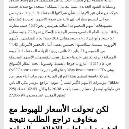
بداية الأسبوع ليوم الاثنين، حيث تفاعل المستثمرون مع إغلاق الحدود
وعمليات القيود الجديدة، بينما تتعامل المملكة المتحدة مع سلالة جديدة
معدية من covid-19. شركة هيونداي تثير الارتباك بشأن شراكتها المحتملة
مع آبل لتصنيع سيارات كهربائية في سوق الأسهم. الجديدة كما توقّع
مستهدفات أسهم المجموعة المالية هيرميس نحو 16.20 جنيه، مقارنة
بـ14.6 جنيه، العام الماضي، ومصر الجديدة للإسكان نحو 7.20 جنيه، مقابل
6.1 جنيه، وأبو قير 24.30 جنيه، مقابل 20.6 جنيه العام المنقضي. الأسهم
الأوروبية تتمسك بمكاسبها الخميس بفضل آمال التحفيز الأمريكي 11:42
ص, الخميس, 21 يناير 21 هانى برزي : الزيادة المحتملة لـ«القيمة
المضافة» ترفع تكاليف «إيديتا» تحليل قصير لتقسيمات الأسهم المحتملة
في عام 2021 - أمازون، جوجل، نفيديا، وشيبوتل تحت أنظار الأسواق
CySEC capex.com والتي تديرها Key Way Investments LTD، وهي
شركة خاضعة لتنظيم هيئة الأوراق المالية والبورصات أداء بعض من
مؤشرات الأسهم الأكثر انتشاراً اليوم: - تراجع مؤشر نيكي الياباني (Nikkei
225) في طوكيو ليسجل خسائر بنسبة بلغت -0.38٪ ما يعادل -102.69 نقطة
ليغلق المؤشر عند مستوى 27,055.94.
لكن تحولت الأسعار للهبوط مع
مخاوف تراجع الطلب نتيجة