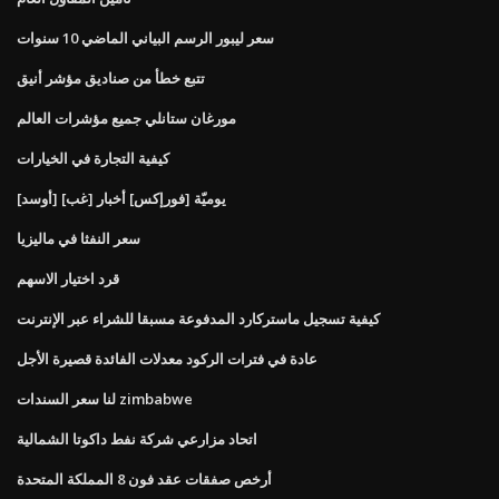
سعر ليبور الرسم البياني الماضي 10 سنوات
تتبع خطأ من صناديق مؤشر أنيق
مورغان ستانلي جميع مؤشرات العالم
كيفية التجارة في الخيارات
يوميّة [فورإكس] أخبار [غب] [أوسد]
سعر النفثا في ماليزيا
قرد اختيار الاسهم
كيفية تسجيل ماستركارد المدفوعة مسبقا للشراء عبر الإنترنت
عادة في فترات الركود معدلات الفائدة قصيرة الأجل
لنا سعر السندات zimbabwe
اتحاد مزارعي شركة نفط داكوتا الشمالية
أرخص صفقات عقد فون 8 المملكة المتحدة