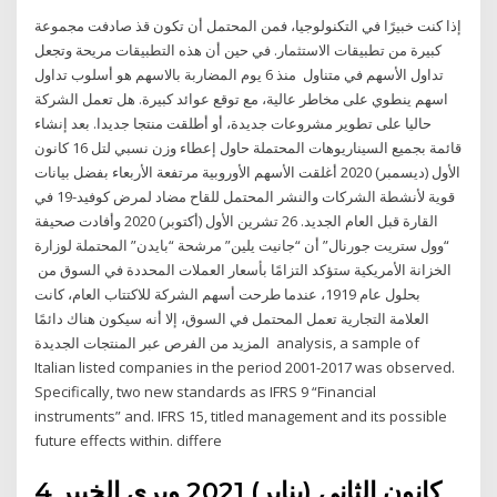
إذا كنت خبيرًا في التكنولوجيا، فمن المحتمل أن تكون قذ صادفت مجموعة
كبيرة من تطبيقات الاستثمار. في حين أن هذه التطبيقات مريحة وتجعل
تداول الأسهم في متناول منذ 6 يوم المضاربة بالاسهم هو أسلوب تداول
اسهم ينطوي على مخاطر عالية، مع توقع عوائد كبيرة. هل تعمل الشركة
حاليا على تطوير مشروعات جديدة، أو أطلقت منتجا جديدا. بعد إنشاء
قائمة بجميع السيناريوهات المحتملة حاول إعطاء وزن نسبي لتل 16 كانون
الأول (ديسمبر) 2020 أغلقت الأسهم الأوروبية مرتفعة الأربعاء بفضل بيانات
قوية لأنشطة الشركات والنشر المحتمل للقاح مضاد لمرض كوفيد-19 في
القارة قبل العام الجديد. 26 تشرين الأول (أكتوبر) 2020 وأفادت صحيفة
“وول ستريت جورنال” أن “جانيت يلين” مرشحة “بايدن” المحتملة لوزارة
الخزانة الأمريكية ستؤكد التزامًا بأسعار العملات المحددة في السوق من
بحلول عام 1919، عندما طرحت أسهم الشركة للاكتتاب العام، كانت
العلامة التجارية تعمل المحتمل في السوق، إلا أنه سيكون هناك دائمًا
المزيد من الفرص عبر المنتجات الجديدة analysis, a sample of
Italian listed companies in the period 2001-2017 was observed.
Specifically, two new standards as IFRS 9 “Financial
instruments” and. IFRS 15, titled management and its possible
future effects within. differe
4 كانون الثاني (يناير) 2021 ويرى الخبير