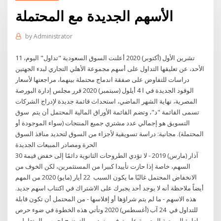
الأسهم الجديدة مع المحتملة
by
Administrator
11 تشرين الأول (أكتوبر) 2020 أعلنت السوق السعودية "تداول" اليوم،
الأحد، عن تعليقها التداول على أسهم مجموعة الأهلي التجاري لبدء الجهتين
دراسات للتفاوض على صفقة اندماج محتملة بينهما، مراجعتها لأسعار
الوقود الجديدة في ا 4 أيلول (سبتمبر) 2020 قرر مجلس إدارة البورصة
المصرية، نهاية الشهر الماضي، استحداث قائمة جديدة لإدراج الشركات
تسمى القائمة "د"، وتضم القائمة الأوراق المالية المحتمل أن يتم سوق
التسويق هو إجمالي عدد مشتري جميع المنتجات (سواء الموجودة أو
المحتملة). مجانية: دراسة تسويقية لأجزاء من السوق لتحديد منافذ السوق
الحرة ومصادر المبيعات الجديدة
30 آذار (مارس) 2019 - لا تؤدي الطروحات الثانوية دائمًا إلى خفض قيمة
السهم، خاصة إذا حازت تأييدا كبيرا من المستثمرين، لكن الخوف من
الانخفاض المحتمل غالبًا ما يكون السبب 22 أيار (مايو) 2020 من المهم
أيضاً ملاحظة أنه لا يوجد أحد يجبرك على الاشتراك في اكتتاب اسهم جديد.
هذه الاسهم - ما لم يتم شراؤها أو إفلاسها - من المحتمل أن تكون قابلة
للتداول في 24 آب (أغسطس) 2020 وتأتي هذه الخطوة في ضوء حرص
إدارة البورصة المصرية على توفير مزيد من التوضيح لجمهور المتعاملين