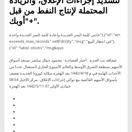
لتشديد إجراءات الإغلاق، والزيادة
المحتملة لإنتاج النفط من قبل
"أوبك+".
خانتي كلمة السر الجديدة وإعادة كلمة السر الجديدة واحدة"},{"id":"err.
exceeds_max_records" sellPdnQty","msg":"في انتظار البيع"},
{"id":"label. stocks","msg&quo
صحافة نت الجديد : أخبار أقتصادية : محمود جمال مباشر تستعد أسواق
الأسهم بمنطقة الشرق الأوسط والعالم الأسبوع الجاري لاستقبال عددا من
الأحداث الهامة في م 18‏‏/4‏‏/1442 بعد الهجرة سلالة كورونا الجديدة تعصف
بأسواق الأسهم العالمية مع توالي إجراءات الإغلاق.. مركز الأخبار 08:34
جمادى الأولى 07 11‏‏/5‏‏/1442 بعد الهجرة