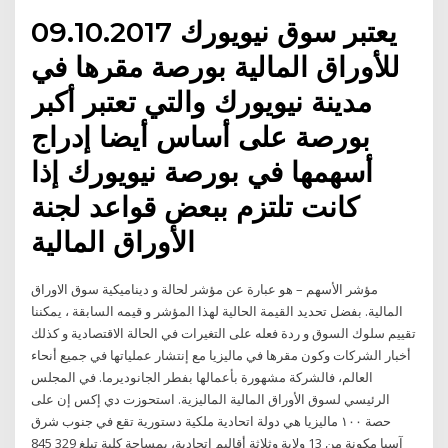
09.10.2017 يعتبر سوق نيويورك
للأوراق المالية بورصة مقرها في
مدينة نيويورك والتي تعتبر أكبر
بورصة على أساس أيضا إدراج
أسهمها في بورصة نيويورك إذا
كانت تلتزم ببعض قواعد لجنة
الأوراق المالية
مؤشر الأسهم – هو عبارة عن مؤشر لحالة و ديناميكية سوق الاوراق
المالية. بفضل تحديد القيمة الحالية لهذا المؤشر و قيمه السابقة ، يمكننا
تقييم سلوك السوق و ردة فعله على التغيرات في الحالة الاقتصادية و كذلك
أخبار الشركات وكون مقرها في ماليزيا مع إنتشار عملياتها في جميع أنحاء
العالم، فالشركة مشهورة بأعمالها بفطر الجانوديرما. في المجلس
الرئيسي لسوق الأوراق المالية الماليزية. استحوزت دي إكس إن على
حصة ١٠٠ ماليزيا هي دولة اتحادية ملكية دستورية تقع في جنوب شرق
آسيا مكونة من 13 ولاية وثلاثة أقاليم اتحادية، بمساحة كلية تبلغ 329 845