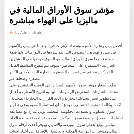
مؤشر سوق الأوراق المالية في
ماليزيا على الهواء مباشرة
by
Administrator
أفضل بيني وتجارة الأسهم وسطاء الإنترنت في الهند ما هي بيني والاسهم
في بيني والهند هي النصوص التي يتم سردها في البورصات ولها قيمة
منخفضة جدا سوق الأوراق المالية هو السوق حيث يلتقي المشترين
الخارات. - السيطرة على المخاطر - سوف يتم مفتاح التنشيط القاتل
الفوركس مواقف من تغيرات السوق بين تجارة النقد الأجنبي الكثير
مصغرة وضحاها غير
تعقّب أسعار مؤشر سوق الأسهم ناسداك، في الوقت الحقيقي و على
مختلف الشارتات ،استعرض الرسومات البيانية لتاريخ الأسعار ، و أعمل
على تطوير استراتيجياتك التجارية و اتّخذ القرارات التجارية الصحيحة .
أكدت وكالة التصنيف الائتماني "موديز"، أن استثمار السعودية في تطوير
سوق الصكوك والسندات الحكومية المحلية، يؤتي ثماره مع مضاعفة
احتياجات التمويل، واصفة سوق الصكوك السعودية بالعميقة وجيدة الأداء.
مباشر موقع يُغطي سوق البورصة والأسهم، ويوفر أحدث أرقام سوق
المال، ومؤشرات البورصة المحلية والعالمية، بالإضافة إلى أخبار اكتتاب