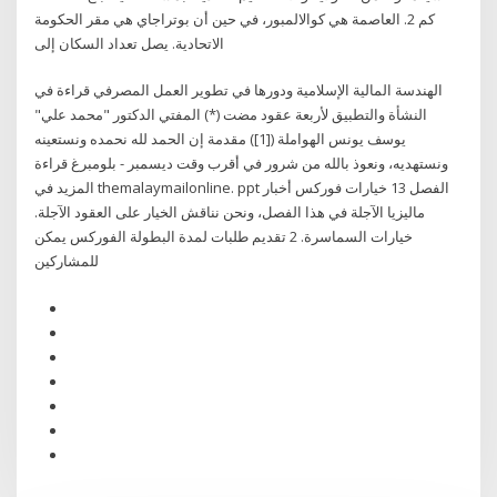
كم 2. العاصمة هي كوالالمبور، في حين أن بوتراجاي هي مقر الحكومة
الاتحادية. يصل تعداد السكان إلى
الهندسة المالية الإسلامية ودورها في تطوير العمل المصرفي قراءة في
النشأة والتطبيق لأربعة عقود مضت (*) المفتي الدكتور "محمد علي"
يوسف يونس الهواملة ([1]) مقدمة إن الحمد لله نحمده ونستعينه
ونستهديه، ونعوذ بالله من شرور في أقرب وقت ديسمبر - بلومبرغ قراءة
المزيد في themalaymailonline. ppt الفصل 13 خيارات فوركس أخبار
ماليزيا الآجلة في هذا الفصل، ونحن نناقش الخيار على العقود الآجلة.
خيارات السماسرة. 2 تقديم طلبات لمدة البطولة الفوركس يمكن
للمشاركين