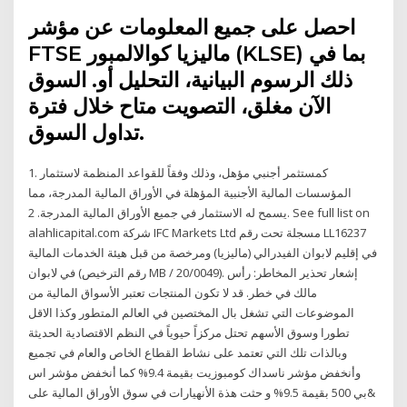
احصل على جميع المعلومات عن مؤشر
FTSE ماليزيا كوالالمبور (KLSE) بما في
ذلك الرسوم البيانية، التحليل أو. السوق
الآن مغلق، التصويت متاح خلال فترة
تداول السوق.
1. كمستثمر أجنبي مؤهل، وذلك وفقاً للقواعد المنظمة لاستثمار
المؤسسات المالية الأجنبية المؤهلة في الأوراق المالية المدرجة، مما
يسمح له الاستثمار في جميع الأوراق المالية المدرجة. 2. See full list on
alahlicapital.com شركة IFC Markets Ltd مسجلة تحت رقم LL16237
في إقليم لابوان الفيدرالي (ماليزيا) ومرخصة من قبل هيئة الخدمات المالية
في لابوان (رقم الترخيص MB / 20/0049). إشعار تحذير المخاطر: رأس
مالك في خطر. قد لا تكون المنتجات تعتبر الأسواق المالية من
الموضوعات التي تشغل بال المختصين في العالم المتطور وكذا الاقل
تطورا وسوق الأسهم تحتل مركزاً حيوياً في النظم الاقتصادية الحديثة
وبالذات تلك التي تعتمد على نشاط القطاع الخاص والعام في تجميع
وأنخفض مؤشر ناسداك كومبوزيت بقيمة 9.4% كما أنخفض مؤشر اس
&بي 500 بقيمة 9.5% و حثت هذة الأنهيارات في سوق الأوراق المالية على