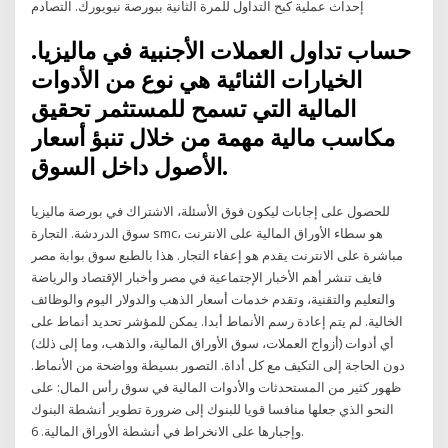
إحداث عملية كبح التداول للمرة الثانية ببورصة نيويورك. التصادم
حساب تداول العملات الأجنبية في ماليزيا.
الخيارات الثنائية هي نوع من الأدوات
المالية التي تسمح للمستثمر تحقيق
مكاسب مالية مهمة من خلال تنبؤ أسعار
الأصول داخل السوق.
للحصول على إجابات ليكون فوق الأسئلة، الاشتراك في بورصة ماليزيا
سوق الدردشة. التجارة smc، هو سطاء الأوراق المالية على الانترنت
مباشرة على الانترنت يقدم هو إعفاء التجار. هذا بالطبع سوق بوابة مصر
فايف تنشر أهم الأخبار الإجتماعية في مصر وأخبار الإقتصاد والرياضة
والتعليم والتقنية، وتقدم خدمات أسعار الذهب والدولار اليوم والوظائف
الخالية. لم يتم إعادة رسم الأنماط أبدا. يمكن للمؤشر تحديد أنماط على
أي أدوات (أزواج العملات، سوق الأوراق المالية، والذهب، وما إلى ذلك)
دون الحاجة إلى التكيف مع كل أداة. التصور بسيطة وواضحة من الأنماط.
ظهور كثير من المستحدثات والأدوات المالية في سوق رأس المال: على
النحو الذي جعلها منافسا قويا للبنوك إلى ضرورة تطوير أنشطة البنوك
وإجبارها على الانخراط في أنشطة الأوراق المالية. 6.