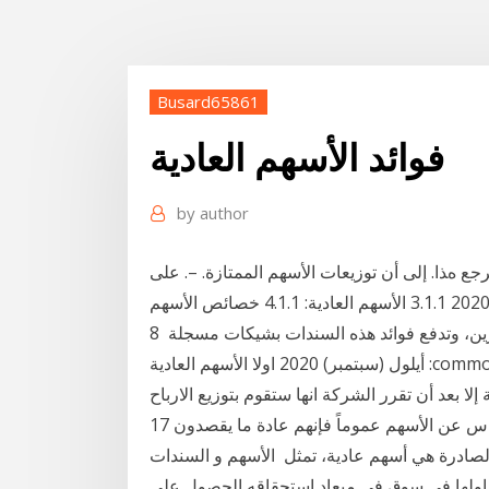
Busard65861
فوائد الأسهم العادية
by
author
ﺟﻊ هﺬا. إﻟﻰ أن ﺗﻮزﻳﻌﺎت اﻷﺳﻬﻢ اﻟﻤﻤﺘﺎزة. –. ﻋﻠﻰ
ﻋﻜﺲ اﻟﻔﻮاﺋﺪ. –. ﻻ ﺗﺨﻀﻊ ﻟﻠﻀﺮﻳﺒﺔ،. 13 حزيران (يونيو) 2020 3.1.1 الأسهم العادية: 4.1.1 خصائص الأسهم
العادية، وتشمل ما يلي: السندات المسجلة بأسماء المستثمرين، وتدفع فوائد هذه السندات بشيكات مسجلة 8
أيلول (سبتمبر) 2020 اولا الأسهم العادية :common Shares. وهي أسهم عادية بمعنى أنها لا تحصل على حصة
17 نيسان (إبريل) 2020 الأسهم العادية. عندما يتحدث الناس عن الأسهم عموماً فإنهم عادة ما يقصدون
لصادرة هي أسهم عادية، تمثل الأسهم و السندات
تداولها في سوق في ميعاد استحقاقه الحصول على