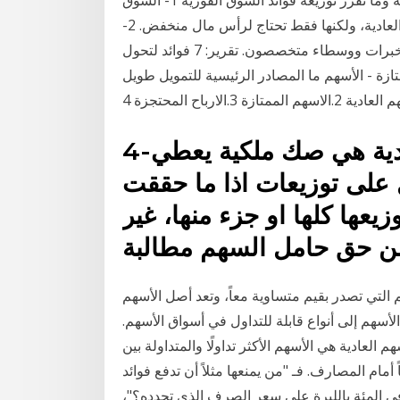
الفورية لا تتطلب ميزانياة ضخمة كما في أسواق المال العادية، ولكنها فقط تحتاج لرأس مال منخفض. 2-
التداول في تلك السوق عملية سهلة وبسيطة ولا تتطلب خبرات ووسطاء متخصصون. تقرير: 7 فوائد لتحول
تازة - الأسهم ما المصادر الرئيسية للتمويل طويل
4-الاسهم العادية. الاسهم العادية هي صك ملكية يعطي
على توزيعات اذا ما حققت
زيعها كلها او جزء منها، غير
ن حق حامل السهم مطالبة
م التي تصدر بقيم متساوية معاً، وتعد أصل الأسهم
سهم إلى أنواع قابلة للتداول في أسواق الأسهم.
 العادية هي الأسهم الأكثر تداولًا والمتداولة بين
ام المصارف. فـ "من يمنعها مثلاً أن تدفع فوائد
سهم التفضيلية على شكل 1 في المئة بالدولار و99 في المئة بالليرة على سعر الصرف الذي تحدده؟"،