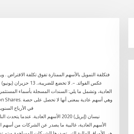
ﻓﺘﻜﻠﻔﺔ اﻟﺘﻤﻮﻳﻞ ﺑﺎﻷﺳﻬﻢ اﻟﻤﻤﺘﺎزة ﺗﻔﻮق ﺗﻜﻠﻔﺔ اﻻﻗﺘﺮاض . وﻳﺮ
في الأرباح السنوية إلا بعد أن تقرر الشركة انها ستقوم بتوزيع الارباح
الأسهم العادية، غالبية ما يصدر عن الشركات من أسهم ا
هي الأوراق المالية التي تصدرها الشركات المساهمة ويتم 