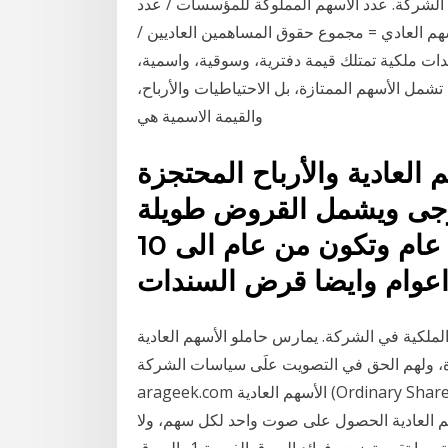
ت الشركة. عدد الأسهم المملوكة للمؤسسات / عدد
ة 18. القيمة الدفترية للسهم العادي = مجموع حقوق المساهمين العاديين /
هم العادية: وهي مستندات ملكية تمتلك قيمة دفترية، وسوقية، واسمية،
تشمل الأسهم الممتازة، بل الاحتياطيات والأرباح،
والقيمة الاسمية هي
 العادية والأرباح المحتجزة
خارجى ويشمل القروض طويلة
الأجل والتي يزيد استحقاقها عن عام وتكون من عام الى 10
عوام وايضا قرض السندات
 الملكية في الشركة. يمارس حاملو الأسهم العادية
لحق في التصويت علَى سياسات الشركة. See full list on
arageek.com الأسهم العادية (Ordinary Shares) وهي مرادف للأسهم المشتركة (Common Shares)
 العادية الحصول على صوت واحد لكل سهم، ولا
تحدد الأرباح بشكل مسبق ولكن تكون بحسب أرباح الشركة وما تقرر توزيعه فوائد السوق الفورية 1- السوق