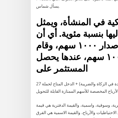
يسأل شماس.
كية في المنشأة، ويمثل
ا بنسبة مئوية. أي أن
في حال قامت المنشأة بإصدار ١٠٠٠ سهم، وقام
أحد المستثمرين بشراء ١٠٠ سهم، عندها يحصل
المستثمر على
27 آذار (مارس) 2007 (فوائد السندات القابلة للتحويل - الزيادة في الزكاة والضريبة) + الدخل المتاح لحملة
رية، وسوقية، واسمية، والقيمة الدفترية هي قيمة
لاحتياطيات والأرباح، والقيمة الاسمية هي الفرق