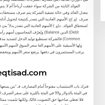
الفوائد الثابتة من الشركة سواء حققت أرباحاً أم لا. ي
صرف (ﻭ. )ﺝ. ﺍﻷﺴﻬﻡ. ﺍﻟﻌﺎﺩﻴﺔ ﺍﻟﺘﻲ ﺘﺼﺩﺭ ﻜﻨﺘﻴﺠﺔ ﻟﺘﺤﻭﻴل ﺃﺩﺍ
ﺍﺴﺘﺤﻘﺎﻕ ﺍﻟﻔﻭﺍﺌﺩ . ﺩ(ﻭ. ) ﺍﻷﺴﻬﻡ ﺍﻟﻌﺎﺩﻴﺔ ﺍﻟﺘﻲ ﺘﺼﺩﺭ ﺒﺩﻻﹰ ﻤﻥ 
ويُعرّف المحاسبون أسهم رأس المال عل
يرغب المستثمرون في دفعها. يرتفع سعر الأسهم وينخفض
beqtisad.com
في المئة بالدولار و99 في المئة بالليرة على 
فلا تعطي صاحبها حق التصويت غالبًا، ولكنها سُميت ممتازة