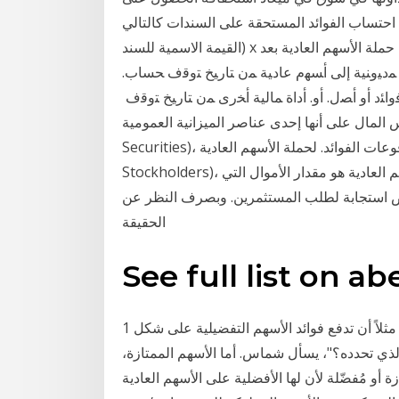
تم احتساب الفوائد المستحقة على السندات كالتالي
(القيمة الاسمية للسند x معدل العائد وفي حالة تصفية الشركة يتم صرف مستحقات حملة الأسهم العادية بعد
ﺓ ﻤﺩﻴﻭﻨﻴﺔ ﺇﻟﻰ ﺃﺴﻬﻡ ﻋﺎﺩﻴﺔ ﻤﻥ ﺘﺎﺭﻴﺦ ﺘﻭﻗﻑ ﺤﺴﺎﺏ.
ﻓﻭﺍﺌﺩ ﺃﻭ ﺃﺼل. ﺃﻭ. ﺃﺩﺍﺓ ﻤﺎﻟﻴﺔ ﺃﺨﺭﻯ ﻤﻥ ﺘﺎﺭﻴﺦ ﺘﻭﻗﻑ
ى أنها إحدى عناصر الميزانية العمومية (Balance الدين (Debt
Securities)، فالشركة تستطيع توليد الدخل لتسديد مدفوعات الفوائد. لحملة الأسهم العادية (Common
Stockholders)، ولها الأسبقية على الأسهم العا سعر السوق لأسهم الأسهم العادية هو مقدار الأموال التي
 ​​استجابة لطلب المستثمرين. وبصرف النظر عن
الحقيقة
See full list on a
فترك باب الاستنساب مفتوحاً أمام المصارف. فـ "من يمنعها مثلاً أن تدفع فوائد الأسهم التفضيلية على شكل 1
سعر الصرف الذي تحدده؟"، يسأل شماس. أما الأسهم الممتازة،
 أو مُفضّلة لأن لها الأفضلية على الأسهم العادية