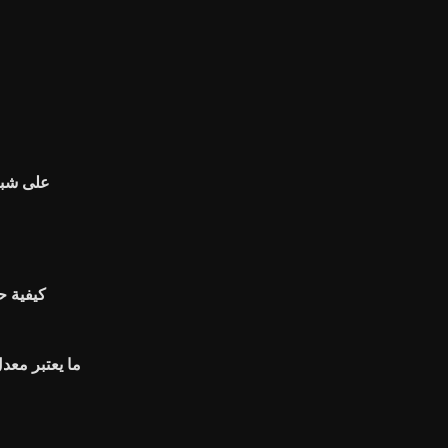
على شبكة
كيفية ح
ما يعتبر معد